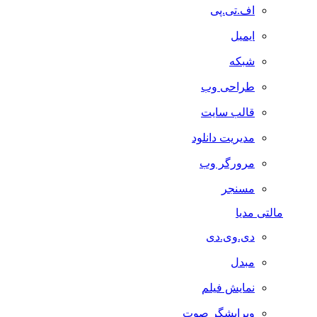
اف.تی.پی
ایمیل
شبکه
طراحی وب
قالب سایت
مدیریت دانلود
مرورگر وب
مسنجر
مالتی مدیا
دی.وی.دی
مبدل
نمایش فیلم
ویرایشگر صوت