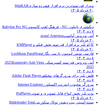
وینرار قدرتمندترین نرم افزار فشرده سازی
WinRAR
۲۰ خرداد ۱۴۰۵
دیکشنری بابیلون NG - فرهنگ لغت کامپیوتر
Babylon Pro NG
۷ دی ۱۴۰۴
آنتی ویروس آواست
avast! Antivirus
۲۰ خرداد ۱۴۰۵
کا ام پلیر نرم افزار قدرتمند پخش فیلم و
KMPlayer
۲۰ خرداد ۱۴۰۵
فارسی نویس لیومون پارسی نگار
LeoMoon ParsiNegar
۸ دی ۱۴۰۴
آنتی ویروس قدرتمند کسپرسکی 2025
Kaspersky Anti Virus
2025
۸ دی ۱۴۰۴
فلش پلیر برای مرورگرهای مختلف
Adobe Flash Player
۷ دی ۱۴۰۴
مرورگر محبوب اینترنت اکسپلورر
Internet Explorer
۷ دی ۱۴۰۴
پوت پلیر پخش انواع فایل تصویری و صوتی
PotPlayer
۲۰ خرداد ۱۴۰۵
بسته امنیتی بیت دیفندر توتال سکوریتی
Bitdefender Total