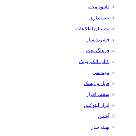
دانلود مجله
حسابداری
پشتیبان اطلاعات
فشرده ساز
فرهنگ لغت
کتاب الکترونیک
مهندسی
فایل و دیسک
سخت افزار
ابزار لینوکس
آفیس
بهینه ساز