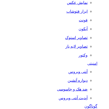
نمایش عکس
ابزار فتوشاپ
فونت
آیکون
تصاویر استوک
تصاویر لایه باز
وکتور
امنیتی
آنتی ویروس
دیواره آتشین
ضد هک و جاسوسی
آپدیت آنتی ویروس
گوناگون