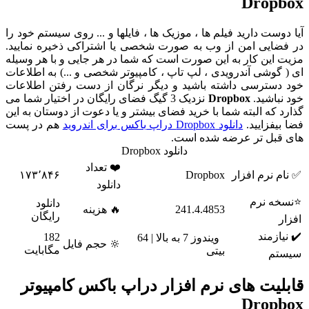
Dropbo
یا دوست دارید فیلم ها ، موزیک ها ، فایلها و ... روی سیستم خود را
ر فضایی امن از وب به صورت شخصی یا اشتراکی ذخیره نمایید.
زیت این کار به این صورت است که شما در هر جایی و با هر وسیله
ی ( گوشی آندرویدی ، لپ تاپ ، کامپیوتر شخصی و ...) به اطلاعات
ود دسترسی داشته باشید و دیگر نرگان از دست رفتن اطلاعات
ود نباشید.
Dropbox
نزدیک 3 گیگ فضای رایگان در اختیار شما می
ذارد که البته شما با خرید فضای بیشتر و یا دعوت از دوستان به این
ضا بیفزایید.
دانلود Dropbox دراپ باکس برای اندروید
هم در پست
ای قبل تر عرضه شده است.
دانلود Dropbox
❤️ تعداد
✅ نام نرم افزار
Dropbox
۱۷۳٬۸۴۶
دانلود
⭐نسخه نرم
دانلود
241.4.4853
🔥 هزینه
رایگان
افزار
✔️ نیازمند
182
ویندوز 7 به بالا | 64
🔆 حجم فایل
مگابایت
بیتی
سیستم
ابلیت های نرم افزار دراپ باکس کامپیوتر
Dropbo