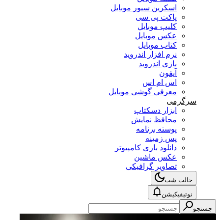
اسکرین سیور موبایل
پاکت پی سی
کلیپ موبایل
عکس موبایل
کتاب موبایل
نرم افزار اندروید
بازی اندروید
آیفون
اس ام اس
معرفی گوشی موبایل
سرگرمی
ابزار دسکتاپ
محافظ نمایش
پوسته برنامه
پس زمینه
دانلود بازی کامپیوتر
عکس ماشین
تصاویر گرافیکی
حالت شب
نوتیفیکیشن
جستجو