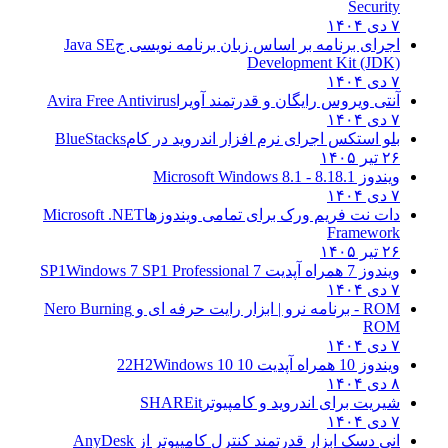
Security
۷ دی ۱۴۰۴
اجرای برنامه بر اساس زبان برنامه نویسی ج
Java SE
Development Kit (JDK)
۷ دی ۱۴۰۴
آنتی ویروس رایگان و قدرتمند آویرا
Avira Free Antivirus
۷ دی ۱۴۰۴
بلو استکس اجرای نرم افزار اندروید در کام
BlueStacks
۲۶ تیر ۱۴۰۵
ویندوز 8.1
8.1 - Microsoft Windows 8.1
۷ دی ۱۴۰۴
دات نت فریم ورک برای تمامی ویندوزها
Microsoft .NET
Framework
۲۶ تیر ۱۴۰۵
ویندوز 7 همراه آپدیت 7 SP1
Windows 7 SP1 Professional
۷ دی ۱۴۰۴
ROM - برنامه نرو | ابزار رایت حرفه ای و
Nero Burning
ROM
۷ دی ۱۴۰۴
ویندوز 10 همراه آپدیت 10 22H2
Windows 10
۸ دی ۱۴۰۴
شیریت برای اندروید و کامپیوتر
SHAREit
۷ دی ۱۴۰۴
انی دسک ابزار قدرتمند کنترل کامپیوتر از
AnyDesk