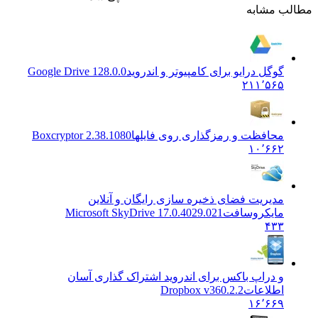
طالب مشابه
گوگل درایو برای کامپیوتر و اندروید
Google Drive 128.0.0
۲۱۱٬۵۶۵
محافظت و رمزگذاری روی فایلها
Boxcryptor 2.38.1080
۱۰٬۶۶۲
مدیریت فضای ذخیره سازی رایگان و آنلاین
مایکروسافت
Microsoft SkyDrive 17.0.4029.021
۴۳۳
و دراپ باکس برای اندروید اشتراک گذاری آسان
اطلاعات
Dropbox v360.2.2
۱۶٬۶۶۹