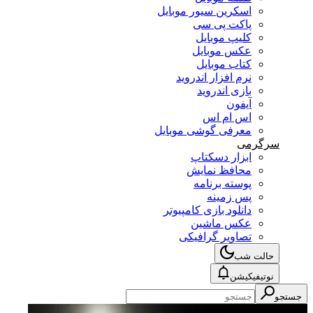
اسکرین سیور موبایل
پاکت پی سی
کلیپ موبایل
عکس موبایل
کتاب موبایل
نرم افزار اندروید
بازی اندروید
آیفون
اس ام اس
معرفی گوشی موبایل
سرگرمی
ابزار دسکتاپ
محافظ نمایش
پوسته برنامه
پس زمینه
دانلود بازی کامپیوتر
عکس ماشین
تصاویر گرافیکی
حالت شب
نوتیفیکیشن
جستجو