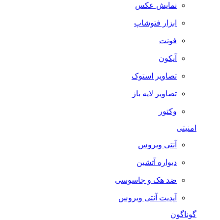
نمایش عکس
ابزار فتوشاپ
فونت
آیکون
تصاویر استوک
تصاویر لایه باز
وکتور
امنیتی
آنتی ویروس
دیواره آتشین
ضد هک و جاسوسی
آپدیت آنتی ویروس
گوناگون