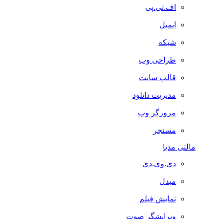
اف.تی.پی
ایمیل
شبکه
طراحی وب
قالب سایت
مدیریت دانلود
مرورگر وب
مسنجر
مالتی مدیا
دی.وی.دی
مبدل
نمایش فیلم
ویرایشگر صوت