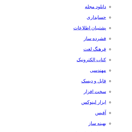
دانلود مجله
حسابداری
پشتیبان اطلاعات
فشرده ساز
فرهنگ لغت
کتاب الکترونیک
مهندسی
فایل و دیسک
سخت افزار
ابزار لینوکس
آفیس
بهینه ساز