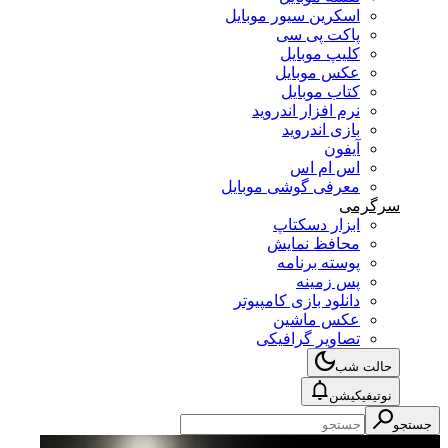
اسکرین سیور موبایل
پاکت پی سی
کلیپ موبایل
عکس موبایل
کتاب موبایل
نرم افزار اندروید
بازی اندروید
آیفون
اس ام اس
معرفی گوشی موبایل
سرگرمی
ابزار دسکتاپ
محافظ نمایش
پوسته برنامه
پس زمینه
دانلود بازی کامپیوتر
عکس ماشین
تصاویر گرافیکی
حالت شب
نوتیفیکیشن
جستجو