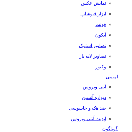
نمایش عکس
ابزار فتوشاپ
فونت
آیکون
تصاویر استوک
تصاویر لایه باز
وکتور
امنیتی
آنتی ویروس
دیواره آتشین
ضد هک و جاسوسی
آپدیت آنتی ویروس
گوناگون