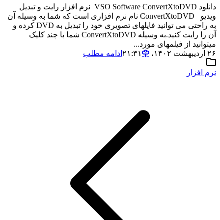
دانلود VSO Software ConvertXtoDVD نرم افزار رایت و تبدیل
ویدیو ConvertXtoDVD نام نرم افزاری است که شما به وسیله آن
به راحتی می توانید فایلهای تصویری خود را تبدیل به DVD کرده و
آن را رایت کنید.به وسیله ConvertXtoDVD شما با چند کلیک
میتوانید از فیلمهای مورد...
۲۶ اردیبهشت ۱۴۰۲،‏ ۲۱:۳۱
ادامه مطلب
نرم افزار