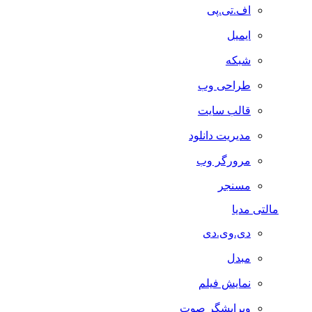
اف.تی.پی
ایمیل
شبکه
طراحی وب
قالب سایت
مدیریت دانلود
مرورگر وب
مسنجر
مالتی مدیا
دی.وی.دی
مبدل
نمایش فیلم
ویرایشگر صوت