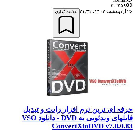
۳۰٬۴۵۹
۲۶ اردیبهشت ۱۴۰۲،‏ ۲۱:۳۱
علامت گذاری
حرفه ای ترین نرم افزار رایت و تبدیل
فایلهای ویدئویی به DVD - دانلود VSO
ConvertXtoDVD v7.0.0.83