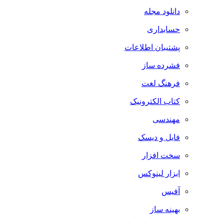
دانلود مجله
حسابداری
پشتیبان اطلاعات
فشرده ساز
فرهنگ لغت
کتاب الکترونیک
مهندسی
فایل و دیسک
سخت افزار
ابزار لینوکس
آفیس
بهینه ساز