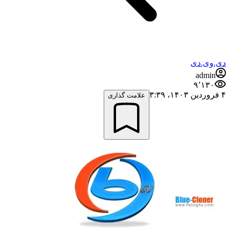
دی.وی.دی
admin
۹٬۱۳۰
۴ فروردین ۱۴۰۳،‏ ۳:۳۹
علامت گذاری