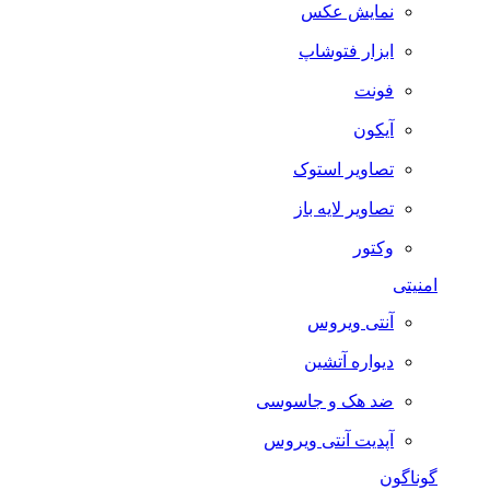
نمایش عکس
ابزار فتوشاپ
فونت
آیکون
تصاویر استوک
تصاویر لایه باز
وکتور
امنیتی
آنتی ویروس
دیواره آتشین
ضد هک و جاسوسی
آپدیت آنتی ویروس
گوناگون