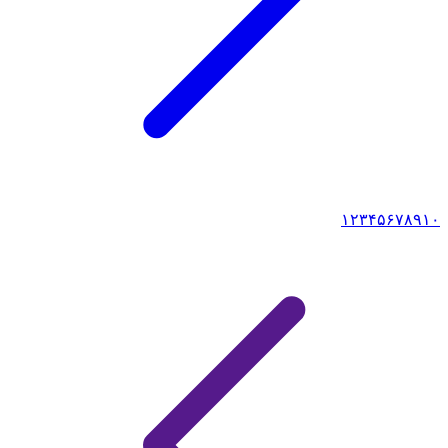
۱
۲
۳
۴
۵
۶
۷
۸
۹
۱۰