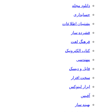
دانلود مجله
حسابداری
پشتیبان اطلاعات
فشرده ساز
فرهنگ لغت
کتاب الکترونیک
مهندسی
فایل و دیسک
سخت افزار
ابزار لینوکس
آفیس
بهینه ساز