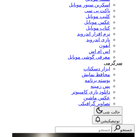
اسکرین سیور موبایل
پاکت پی سی
کلیپ موبایل
عکس موبایل
کتاب موبایل
نرم افزار اندروید
بازی اندروید
آیفون
اس ام اس
معرفی گوشی موبایل
سرگرمی
ابزار دسکتاپ
محافظ نمایش
پوسته برنامه
پس زمینه
دانلود بازی کامپیوتر
عکس ماشین
تصاویر گرافیکی
حالت شب
نوتیفیکیشن
جستجو