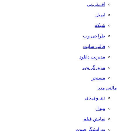
اف.تی.پی
ایمیل
شبکه
طراحی وب
قالب سایت
مدیریت دانلود
مرورگر وب
مسنجر
مالتی مدیا
دی.وی.دی
مبدل
نمایش فیلم
ویرایشگر صوت