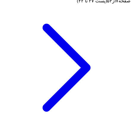
صفحه
۷
از
۵۳
(پست ۳۷ تا ۴۲)