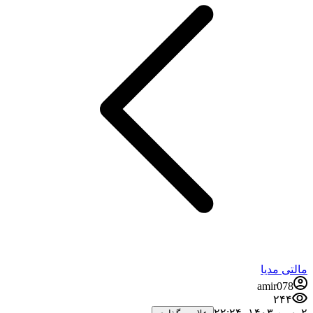
مالتی مدیا
amir078
۲۴۴
۲ بهمن ۱۴۰۳،‏ ۲۲:۲۴