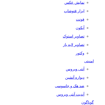
نمایش عکس
ابزار فتوشاپ
فونت
آیکون
تصاویر استوک
تصاویر لایه باز
وکتور
امنیتی
آنتی ویروس
دیواره آتشین
ضد هک و جاسوسی
آپدیت آنتی ویروس
گوناگون