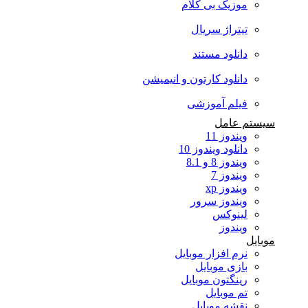
موزیک بی کلام
تیتراژ سریال
دانلود مستند
دانلود کارتون و انیمیشن
فیلم آموزشی
سیستم عامل
ویندوز 11
دانلود ویندوز 10
ویندوز 8 و 8.1
ویندوز 7
ویندوز xp
ویندوز سرور
لینوکس
ویندوز
موبایل
نرم افزار موبایل
بازی موبایل
رینگتون موبایل
تم موبایل
نقشه موبایل