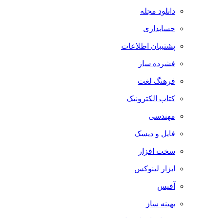
دانلود مجله
حسابداری
پشتیبان اطلاعات
فشرده ساز
فرهنگ لغت
کتاب الکترونیک
مهندسی
فایل و دیسک
سخت افزار
ابزار لینوکس
آفیس
بهینه ساز