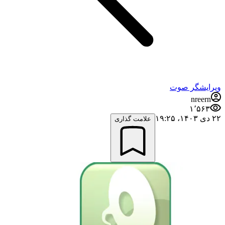
ویرایشگر صوت
nreern
۱٬۵۶۳
۲۲ دی ۱۴۰۳،‏ ۱۹:۲۵
علامت گذاری