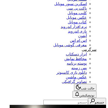
اسکرین سیور موبایل
پاکت پی سی
کلیپ موبایل
عکس موبایل
کتاب موبایل
نرم افزار اندروید
بازی اندروید
آیفون
اس ام اس
معرفی گوشی موبایل
سرگرمی
ابزار دسکتاپ
محافظ نمایش
پوسته برنامه
پس زمینه
دانلود بازی کامپیوتر
عکس ماشین
تصاویر گرافیکی
حالت شب
نوتیفیکیشن
جستجو