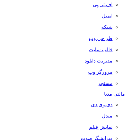
اف.تی.پی
ایمیل
شبکه
طراحی وب
قالب سایت
مدیریت دانلود
مرورگر وب
مسنجر
مالتی مدیا
دی.وی.دی
مبدل
نمایش فیلم
ویرایشگر صوت