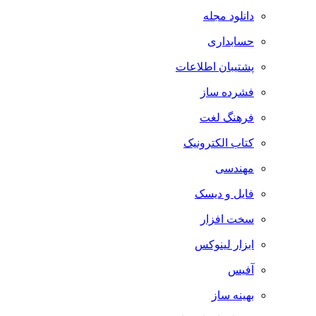
دانلود مجله
حسابداری
پشتیبان اطلاعات
فشرده ساز
فرهنگ لغت
کتاب الکترونیک
مهندسی
فایل و دیسک
سخت افزار
ابزار لینوکس
آفیس
بهینه ساز