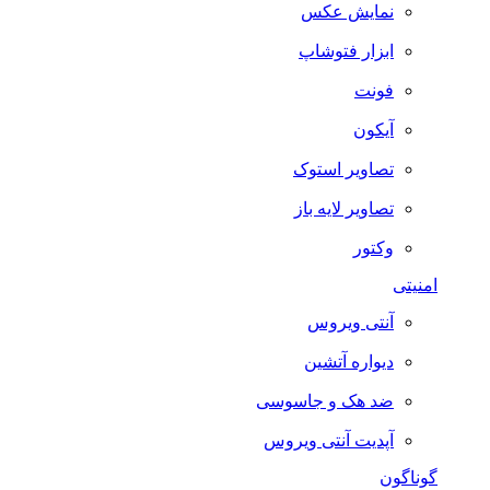
نمایش عکس
ابزار فتوشاپ
فونت
آیکون
تصاویر استوک
تصاویر لایه باز
وکتور
امنیتی
آنتی ویروس
دیواره آتشین
ضد هک و جاسوسی
آپدیت آنتی ویروس
گوناگون