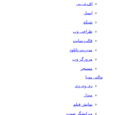
اف.تی.پی
ایمیل
شبکه
طراحی وب
قالب سایت
مدیریت دانلود
مرورگر وب
مسنجر
مالتی مدیا
دی.وی.دی
مبدل
نمایش فیلم
ویرایشگر صوت