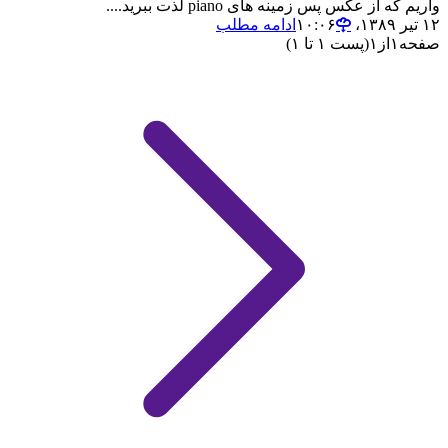
واریم که از عکس پس زمینه های piano لذت ببرید....
۱۲ تیر ۱۳۸۹،‏ ۱۰:۰۶
ادامه مطلب
صفحه
۱
از
۱
(پست ۱ تا ۱)