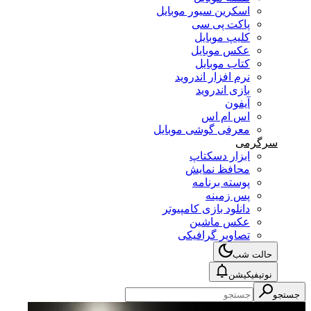
اسکرین سیور موبایل
پاکت پی سی
کلیپ موبایل
عکس موبایل
کتاب موبایل
نرم افزار اندروید
بازی اندروید
آیفون
اس ام اس
معرفی گوشی موبایل
سرگرمی
ابزار دسکتاپ
محافظ نمایش
پوسته برنامه
پس زمینه
دانلود بازی کامپیوتر
عکس ماشین
تصاویر گرافیکی
حالت شب
نوتیفیکیشن
جستجو