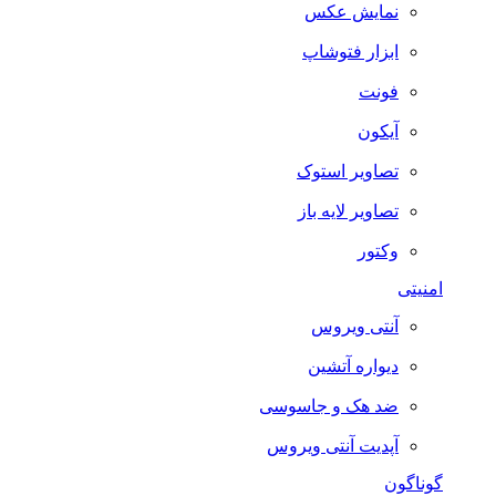
نمایش عکس
ابزار فتوشاپ
فونت
آیکون
تصاویر استوک
تصاویر لایه باز
وکتور
امنیتی
آنتی ویروس
دیواره آتشین
ضد هک و جاسوسی
آپدیت آنتی ویروس
گوناگون