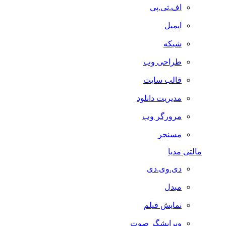
اف.تی.پی
ایمیل
شبکه
طراحی وب
قالب سایت
مدیریت دانلود
مرورگر وب
مسنجر
مالتی مدیا
دی.وی.دی
مبدل
نمایش فیلم
ویرایشگر صوت