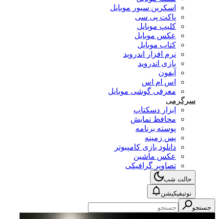
اسکرین سیور موبایل
پاکت پی سی
کلیپ موبایل
عکس موبایل
کتاب موبایل
نرم افزار اندروید
بازی اندروید
آیفون
اس ام اس
معرفی گوشی موبایل
سرگرمی
ابزار دسکتاپ
محافظ نمایش
پوسته برنامه
پس زمینه
دانلود بازی کامپیوتر
عکس ماشین
تصاویر گرافیکی
حالت شب
نوتیفیکیشن
جستجو