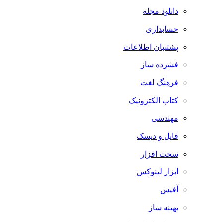
دانلود مجله
حسابداری
پشتیبان اطلاعات
فشرده ساز
فرهنگ لغت
کتاب الکترونیک
مهندسی
فایل و دیسک
سخت افزار
ابزار لینوکس
آفیس
بهینه ساز