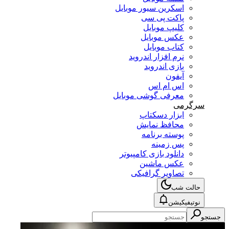
اسکرین سیور موبایل
پاکت پی سی
کلیپ موبایل
عکس موبایل
کتاب موبایل
نرم افزار اندروید
بازی اندروید
آیفون
اس ام اس
معرفی گوشی موبایل
سرگرمی
ابزار دسکتاپ
محافظ نمایش
پوسته برنامه
پس زمینه
دانلود بازی کامپیوتر
عکس ماشین
تصاویر گرافیکی
حالت شب
نوتیفیکیشن
جستجو