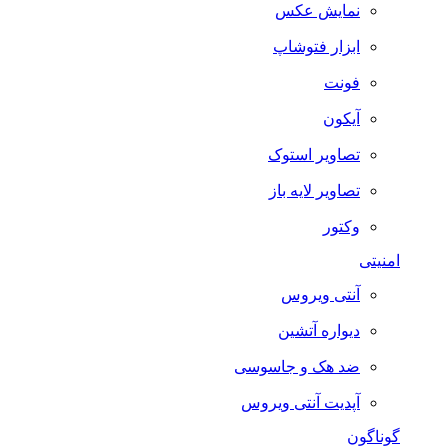
نمایش عکس
ابزار فتوشاپ
فونت
آیکون
تصاویر استوک
تصاویر لایه باز
وکتور
امنیتی
آنتی ویروس
دیواره آتشین
ضد هک و جاسوسی
آپدیت آنتی ویروس
گوناگون