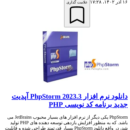
۱۶ آذر ۱۴۰۲،‏ ۱۷:۲۸
علامت گذاری
دانلود نرم افزار PhpStorm 2023.3 آپدیت
جدید برنامه کد نویسی PHP
PhpStorm یکی دیگر از نرم افزار های بسیار محبوب JetBrains می
باشد. که به منظور افزایش بازدهی توسعه دهنده های PHP تولید
شد، در واقع دانلود PhpStorm بسیار قدرتمند طراحی شده و قابلیت