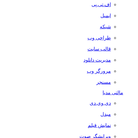
اف.تی.پی
ایمیل
شبکه
طراحی وب
قالب سایت
مدیریت دانلود
مرورگر وب
مسنجر
مالتی مدیا
دی.وی.دی
مبدل
نمایش فیلم
ویرایشگر صوت