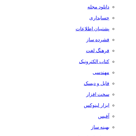
دانلود مجله
حسابداری
پشتیبان اطلاعات
فشرده ساز
فرهنگ لغت
کتاب الکترونیک
مهندسی
فایل و دیسک
سخت افزار
ابزار لینوکس
آفیس
بهینه ساز