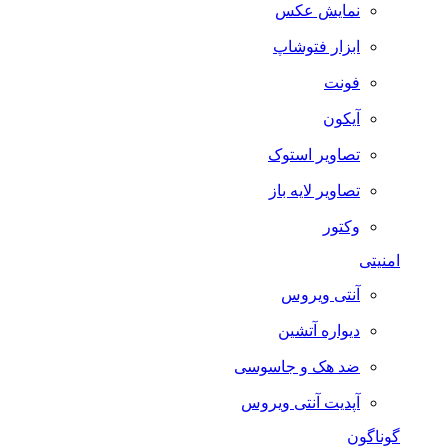
نمایش عکس
ابزار فتوشاپ
فونت
آیکون
تصاویر استوک
تصاویر لایه باز
وکتور
امنیتی
آنتی ویروس
دیواره آتشین
ضد هک و جاسوسی
آپدیت آنتی ویروس
گوناگون