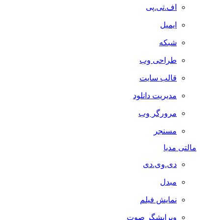
اف.تی.پی
ایمیل
شبکه
طراحی وب
قالب سایت
مدیریت دانلود
مرورگر وب
مسنجر
مالتی مدیا
دی.وی.دی
مبدل
نمایش فیلم
ویرایشگر صوت