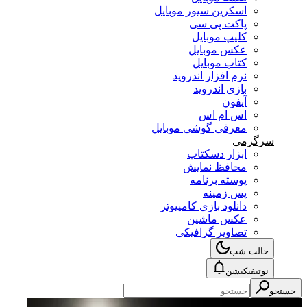
اسکرین سیور موبایل
پاکت پی سی
کلیپ موبایل
عکس موبایل
کتاب موبایل
نرم افزار اندروید
بازی اندروید
آیفون
اس ام اس
معرفی گوشی موبایل
سرگرمی
ابزار دسکتاپ
محافظ نمایش
پوسته برنامه
پس زمینه
دانلود بازی کامپیوتر
عکس ماشین
تصاویر گرافیکی
حالت شب
نوتیفیکیشن
جستجو