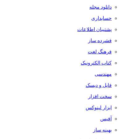
دانلود مجله
حسابداری
پشتیبان اطلاعات
فشرده ساز
فرهنگ لغت
کتاب الکترونیک
مهندسی
فایل و دیسک
سخت افزار
ابزار لینوکس
آفیس
بهینه ساز