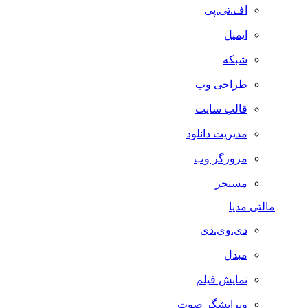
اف.تی.پی
ایمیل
شبکه
طراحی وب
قالب سایت
مدیریت دانلود
مرورگر وب
مسنجر
مالتی مدیا
دی.وی.دی
مبدل
نمایش فیلم
ویرایشگر صوت