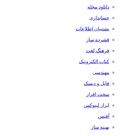
دانلود مجله
حسابداری
پشتیبان اطلاعات
فشرده ساز
فرهنگ لغت
کتاب الکترونیک
مهندسی
فایل و دیسک
سخت افزار
ابزار لینوکس
آفیس
بهینه ساز