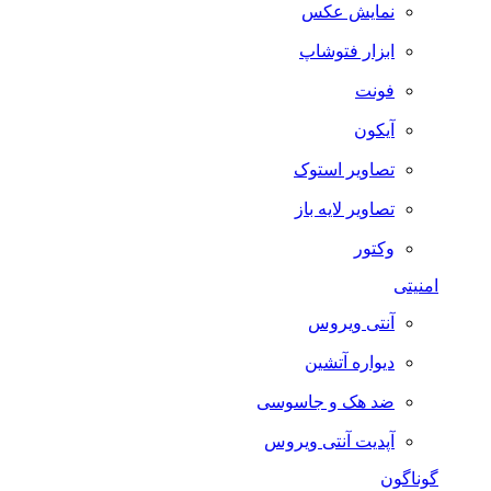
نمایش عکس
ابزار فتوشاپ
فونت
آیکون
تصاویر استوک
تصاویر لایه باز
وکتور
امنیتی
آنتی ویروس
دیواره آتشین
ضد هک و جاسوسی
آپدیت آنتی ویروس
گوناگون