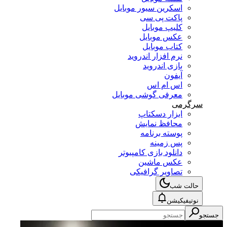
اسکرین سیور موبایل
پاکت پی سی
کلیپ موبایل
عکس موبایل
کتاب موبایل
نرم افزار اندروید
بازی اندروید
آیفون
اس ام اس
معرفی گوشی موبایل
سرگرمی
ابزار دسکتاپ
محافظ نمایش
پوسته برنامه
پس زمینه
دانلود بازی کامپیوتر
عکس ماشین
تصاویر گرافیکی
حالت شب
نوتیفیکیشن
جستجو