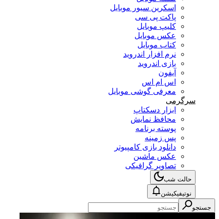
اسکرین سیور موبایل
پاکت پی سی
کلیپ موبایل
عکس موبایل
کتاب موبایل
نرم افزار اندروید
بازی اندروید
آیفون
اس ام اس
معرفی گوشی موبایل
سرگرمی
ابزار دسکتاپ
محافظ نمایش
پوسته برنامه
پس زمینه
دانلود بازی کامپیوتر
عکس ماشین
تصاویر گرافیکی
حالت شب
نوتیفیکیشن
جستجو