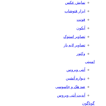
نمایش عکس
ابزار فتوشاپ
فونت
آیکون
تصاویر استوک
تصاویر لایه باز
وکتور
امنیتی
آنتی ویروس
دیواره آتشین
ضد هک و جاسوسی
آپدیت آنتی ویروس
گوناگون