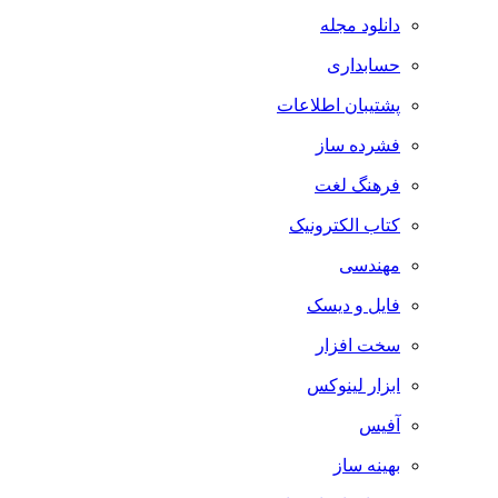
دانلود مجله
حسابداری
پشتیبان اطلاعات
فشرده ساز
فرهنگ لغت
کتاب الکترونیک
مهندسی
فایل و دیسک
سخت افزار
ابزار لینوکس
آفیس
بهینه ساز