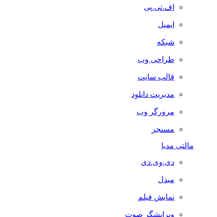
اف.تی.پی
ایمیل
شبکه
طراحی وب
قالب سایت
مدیریت دانلود
مرورگر وب
مسنجر
مالتی مدیا
دی.وی.دی
مبدل
نمایش فیلم
ویرایشگر صوت