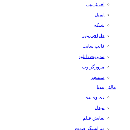
اف.تی.پی
ایمیل
شبکه
طراحی وب
قالب سایت
مدیریت دانلود
مرورگر وب
مسنجر
مالتی مدیا
دی.وی.دی
مبدل
نمایش فیلم
ویرایشگر صوت