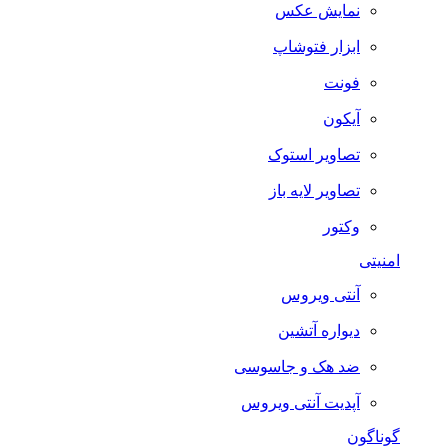
نمایش عکس
ابزار فتوشاپ
فونت
آیکون
تصاویر استوک
تصاویر لایه باز
وکتور
امنیتی
آنتی ویروس
دیواره آتشین
ضد هک و جاسوسی
آپدیت آنتی ویروس
گوناگون