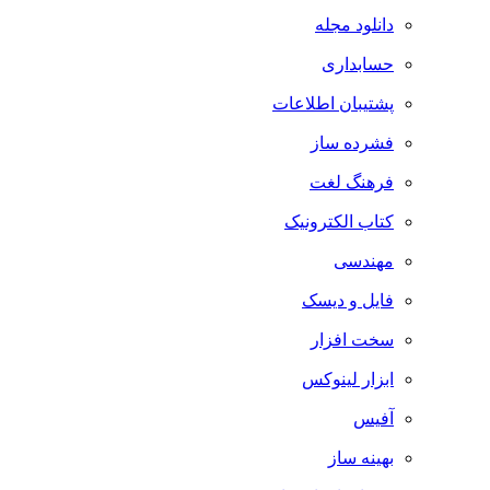
دانلود مجله
حسابداری
پشتیبان اطلاعات
فشرده ساز
فرهنگ لغت
کتاب الکترونیک
مهندسی
فایل و دیسک
سخت افزار
ابزار لینوکس
آفیس
بهینه ساز