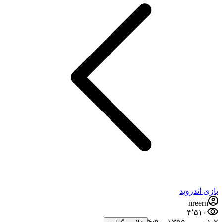
بازی اندروید
nreern
۴٬۵۱۰
۲ شهریور ۱۳۹۵،‏ ۴:۵۰