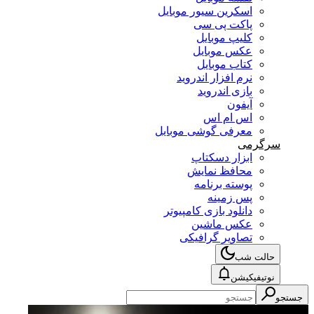
اسکرین سیور موبایل
پاکت پی سی
کلیپ موبایل
عکس موبایل
کتاب موبایل
نرم افزار اندروید
بازی اندروید
آیفون
اس ام اس
معرفی گوشی موبایل
سرگرمی
ابزار دسکتاپ
محافظ نمایش
پوسته برنامه
پس زمینه
دانلود بازی کامپیوتر
عکس ماشین
تصاویر گرافیکی
حالت شب
نوتیفیکیشن
جستجو