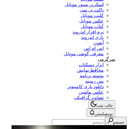
اسکرین سیور موبایل
پاکت پی سی
کلیپ موبایل
عکس موبایل
کتاب موبایل
نرم افزار اندروید
بازی اندروید
آیفون
اس ام اس
معرفی گوشی موبایل
سرگرمی
ابزار دسکتاپ
محافظ نمایش
پوسته برنامه
پس زمینه
دانلود بازی کامپیوتر
عکس ماشین
تصاویر گرافیکی
حالت شب
نوتیفیکیشن
جستجو