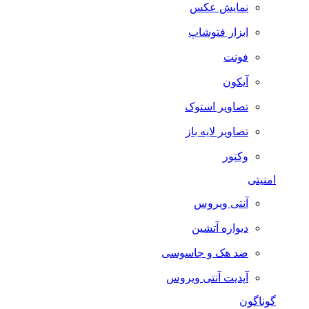
نمایش عکس
ابزار فتوشاپ
فونت
آیکون
تصاویر استوک
تصاویر لایه باز
وکتور
امنیتی
آنتی ویروس
دیواره آتشین
ضد هک و جاسوسی
آپدیت آنتی ویروس
گوناگون