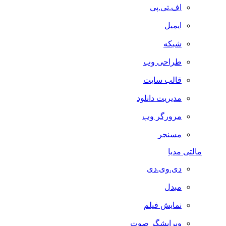
اف.تی.پی
ایمیل
شبکه
طراحی وب
قالب سایت
مدیریت دانلود
مرورگر وب
مسنجر
مالتی مدیا
دی.وی.دی
مبدل
نمایش فیلم
ویرایشگر صوت