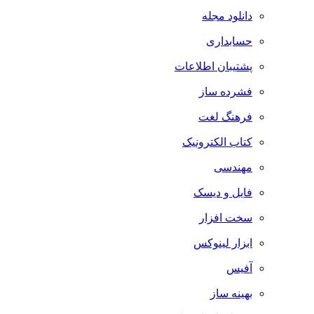
دانلود مجله
حسابداری
پشتیبان اطلاعات
فشرده ساز
فرهنگ لغت
کتاب الکترونیک
مهندسی
فایل و دیسک
سخت افزار
ابزار لینوکس
آفیس
بهینه ساز