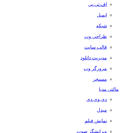
اف.تی.پی
ایمیل
شبکه
طراحی وب
قالب سایت
مدیریت دانلود
مرورگر وب
مسنجر
مالتی مدیا
دی.وی.دی
مبدل
نمایش فیلم
ویرایشگر صوت