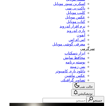
اسکرین سیور موبایل
پاکت پی سی
کلیپ موبایل
عکس موبایل
کتاب موبایل
نرم افزار اندروید
بازی اندروید
آیفون
اس ام اس
معرفی گوشی موبایل
سرگرمی
ابزار دسکتاپ
محافظ نمایش
پوسته برنامه
پس زمینه
دانلود بازی کامپیوتر
عکس ماشین
تصاویر گرافیکی
حالت شب
نوتیفیکیشن
جستجو