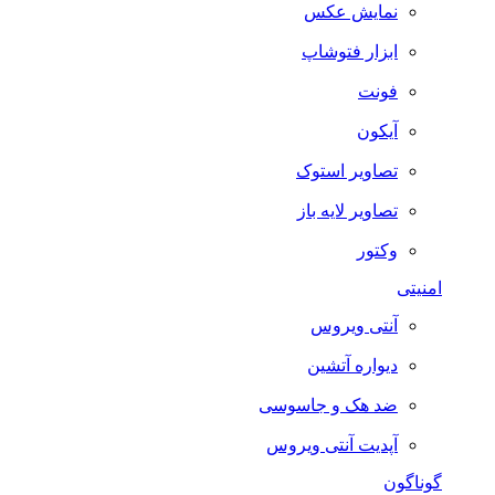
نمایش عکس
ابزار فتوشاپ
فونت
آیکون
تصاویر استوک
تصاویر لایه باز
وکتور
امنیتی
آنتی ویروس
دیواره آتشین
ضد هک و جاسوسی
آپدیت آنتی ویروس
گوناگون