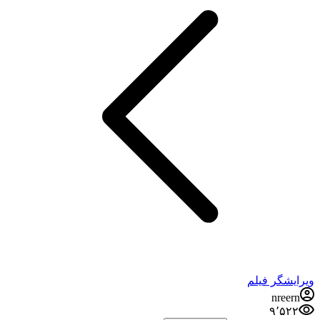
ویرایشگر فیلم
nreern
۹٬۵۲۲