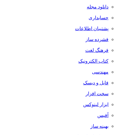
دانلود مجله
حسابداری
پشتیبان اطلاعات
فشرده ساز
فرهنگ لغت
کتاب الکترونیک
مهندسی
فایل و دیسک
سخت افزار
ابزار لینوکس
آفیس
بهینه ساز