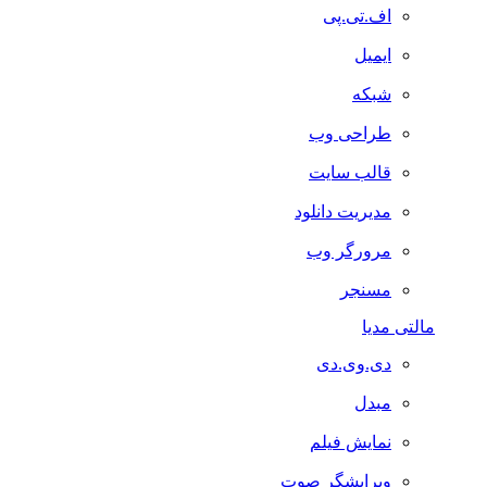
اف.تی.پی
ایمیل
شبکه
طراحی وب
قالب سایت
مدیریت دانلود
مرورگر وب
مسنجر
مالتی مدیا
دی.وی.دی
مبدل
نمایش فیلم
ویرایشگر صوت