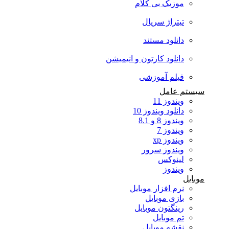
موزیک بی کلام
تیتراژ سریال
دانلود مستند
دانلود کارتون و انیمیشن
فیلم آموزشی
سیستم عامل
ویندوز 11
دانلود ویندوز 10
ویندوز 8 و 8.1
ویندوز 7
ویندوز xp
ویندوز سرور
لینوکس
ویندوز
موبایل
نرم افزار موبایل
بازی موبایل
رینگتون موبایل
تم موبایل
نقشه موبایل