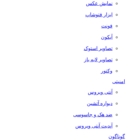
نمایش عکس
ابزار فتوشاپ
فونت
آیکون
تصاویر استوک
تصاویر لایه باز
وکتور
امنیتی
آنتی ویروس
دیواره آتشین
ضد هک و جاسوسی
آپدیت آنتی ویروس
گوناگون