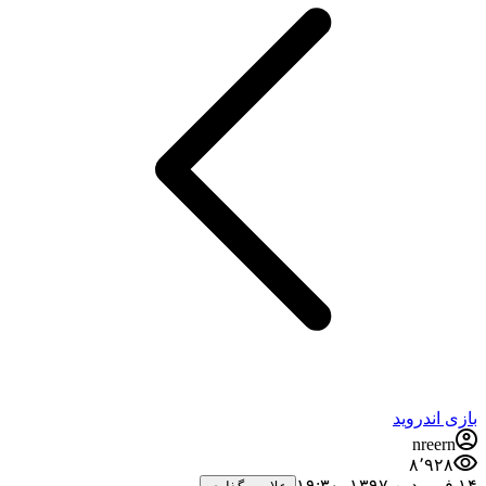
بازی اندروید
nreern
۸٬۹۲۸
۱۴ فروردین ۱۳۹۷،‏ ۱۹:۳۰