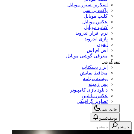
اسکرین سیور موبایل
پاکت پی سی
کلیپ موبایل
عکس موبایل
کتاب موبایل
نرم افزار اندروید
بازی اندروید
آیفون
اس ام اس
معرفی گوشی موبایل
سرگرمی
ابزار دسکتاپ
محافظ نمایش
پوسته برنامه
پس زمینه
دانلود بازی کامپیوتر
عکس ماشین
تصاویر گرافیکی
حالت شب
نوتیفیکیشن
جستجو