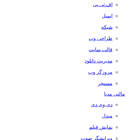
اف.تی.پی
ایمیل
شبکه
طراحی وب
قالب سایت
مدیریت دانلود
مرورگر وب
مسنجر
مالتی مدیا
دی.وی.دی
مبدل
نمایش فیلم
ویرایشگر صوت