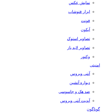
نمایش عکس
ابزار فتوشاپ
فونت
آیکون
تصاویر استوک
تصاویر لایه باز
وکتور
امنیتی
آنتی ویروس
دیواره آتشین
ضد هک و جاسوسی
آپدیت آنتی ویروس
گوناگون