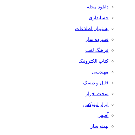
دانلود مجله
حسابداری
پشتیبان اطلاعات
فشرده ساز
فرهنگ لغت
کتاب الکترونیک
مهندسی
فایل و دیسک
سخت افزار
ابزار لینوکس
آفیس
بهینه ساز