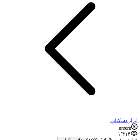
ابزار دسکتاپ
nreern
۱٬۴۱۴
۸ اردیبهشت ۱۴۰۴،‏ ۲۱:۲۵