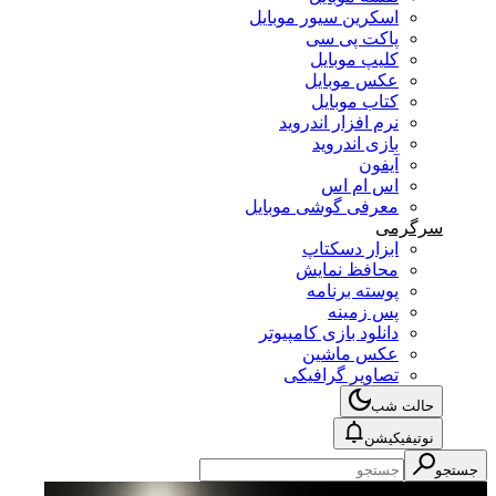
اسکرین سیور موبایل
پاکت پی سی
کلیپ موبایل
عکس موبایل
کتاب موبایل
نرم افزار اندروید
بازی اندروید
آیفون
اس ام اس
معرفی گوشی موبایل
سرگرمی
ابزار دسکتاپ
محافظ نمایش
پوسته برنامه
پس زمینه
دانلود بازی کامپیوتر
عکس ماشین
تصاویر گرافیکی
حالت شب
نوتیفیکیشن
جستجو