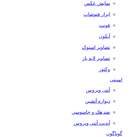
نمایش عکس
ابزار فتوشاپ
فونت
آیکون
تصاویر استوک
تصاویر لایه باز
وکتور
امنیتی
آنتی ویروس
دیواره آتشین
ضد هک و جاسوسی
آپدیت آنتی ویروس
گوناگون