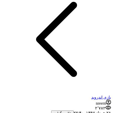
بازی اندروید
nreern
۲٬۷۸۲
۲۸ خرداد ۱۳۹۷،‏ ۲۲:۴۰