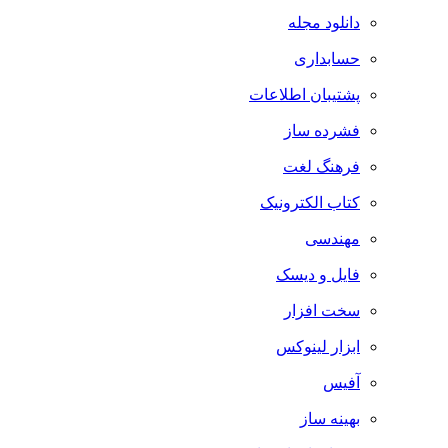
دانلود مجله
حسابداری
پشتیبان اطلاعات
فشرده ساز
فرهنگ لغت
کتاب الکترونیک
مهندسی
فایل و دیسک
سخت افزار
ابزار لینوکس
آفیس
بهینه ساز