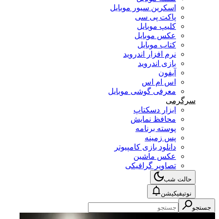
اسکرین سیور موبایل
پاکت پی سی
کلیپ موبایل
عکس موبایل
کتاب موبایل
نرم افزار اندروید
بازی اندروید
آیفون
اس ام اس
معرفی گوشی موبایل
سرگرمی
ابزار دسکتاپ
محافظ نمایش
پوسته برنامه
پس زمینه
دانلود بازی کامپیوتر
عکس ماشین
تصاویر گرافیکی
حالت شب
نوتیفیکیشن
جستجو