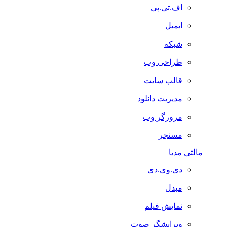
اف.تی.پی
ایمیل
شبکه
طراحی وب
قالب سایت
مدیریت دانلود
مرورگر وب
مسنجر
مالتی مدیا
دی.وی.دی
مبدل
نمایش فیلم
ویرایشگر صوت