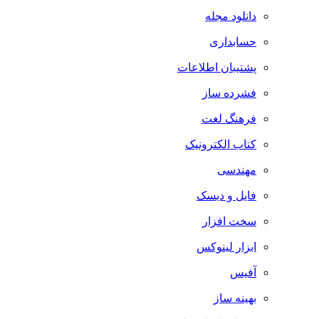
دانلود مجله
حسابداری
پشتیبان اطلاعات
فشرده ساز
فرهنگ لغت
کتاب الکترونیک
مهندسی
فایل و دیسک
سخت افزار
ابزار لینوکس
آفیس
بهینه ساز