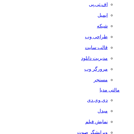
اف.تی.پی
ایمیل
شبکه
طراحی وب
قالب سایت
مدیریت دانلود
مرورگر وب
مسنجر
مالتی مدیا
دی.وی.دی
مبدل
نمایش فیلم
ویرایشگر صوت