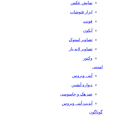
نمایش عکس
ابزار فتوشاپ
فونت
آیکون
تصاویر استوک
تصاویر لایه باز
وکتور
امنیتی
آنتی ویروس
دیواره آتشین
ضد هک و جاسوسی
آپدیت آنتی ویروس
گوناگون