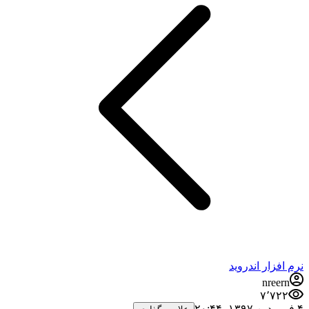
نرم افزار اندروید
nreern
۷٬۷۲۲
۴ فروردین ۱۳۹۷،‏ ۲۰:۴۴