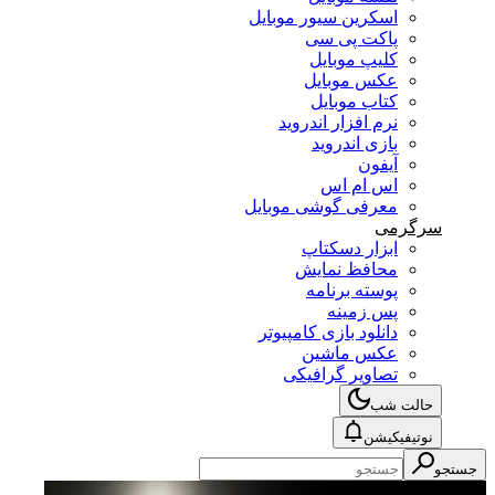
اسکرین سیور موبایل
پاکت پی سی
کلیپ موبایل
عکس موبایل
کتاب موبایل
نرم افزار اندروید
بازی اندروید
آیفون
اس ام اس
معرفی گوشی موبایل
سرگرمی
ابزار دسکتاپ
محافظ نمایش
پوسته برنامه
پس زمینه
دانلود بازی کامپیوتر
عکس ماشین
تصاویر گرافیکی
حالت شب
نوتیفیکیشن
جستجو