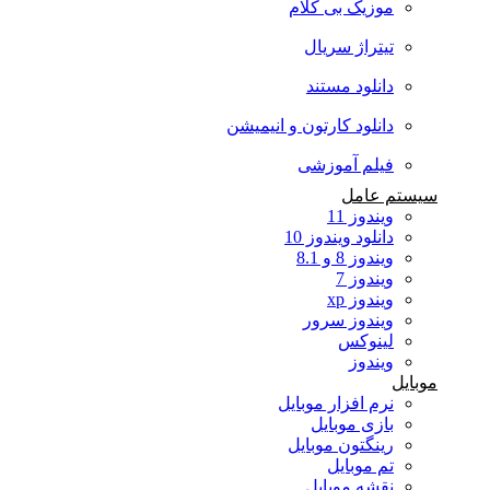
موزیک بی کلام
تیتراژ سریال
دانلود مستند
دانلود کارتون و انیمیشن
فیلم آموزشی
سیستم عامل
ویندوز 11
دانلود ویندوز 10
ویندوز 8 و 8.1
ویندوز 7
ویندوز xp
ویندوز سرور
لینوکس
ویندوز
موبایل
نرم افزار موبایل
بازی موبایل
رینگتون موبایل
تم موبایل
نقشه موبایل