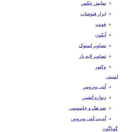
نمایش عکس
ابزار فتوشاپ
فونت
آیکون
تصاویر استوک
تصاویر لایه باز
وکتور
امنیتی
آنتی ویروس
دیواره آتشین
ضد هک و جاسوسی
آپدیت آنتی ویروس
گوناگون