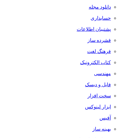
دانلود مجله
حسابداری
پشتیبان اطلاعات
فشرده ساز
فرهنگ لغت
کتاب الکترونیک
مهندسی
فایل و دیسک
سخت افزار
ابزار لینوکس
آفیس
بهینه ساز