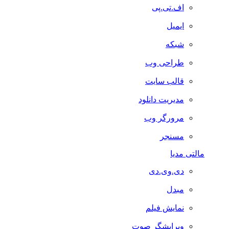
اف.تی.پی
ایمیل
شبکه
طراحی وب
قالب سایت
مدیریت دانلود
مرورگر وب
مسنجر
مالتی مدیا
دی.وی.دی
مبدل
نمایش فیلم
ویرایشگر صوت