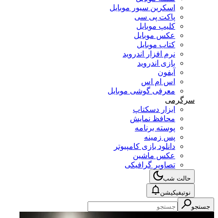
اسکرین سیور موبایل
پاکت پی سی
کلیپ موبایل
عکس موبایل
کتاب موبایل
نرم افزار اندروید
بازی اندروید
آیفون
اس ام اس
معرفی گوشی موبایل
سرگرمی
ابزار دسکتاپ
محافظ نمایش
پوسته برنامه
پس زمینه
دانلود بازی کامپیوتر
عکس ماشین
تصاویر گرافیکی
حالت شب
نوتیفیکیشن
جستجو