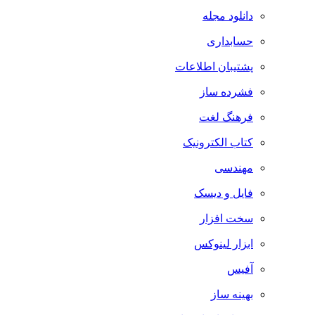
دانلود مجله
حسابداری
پشتیبان اطلاعات
فشرده ساز
فرهنگ لغت
کتاب الکترونیک
مهندسی
فایل و دیسک
سخت افزار
ابزار لینوکس
آفیس
بهینه ساز