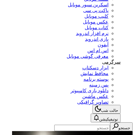
اسکرین سیور موبایل
پاکت پی سی
کلیپ موبایل
عکس موبایل
کتاب موبایل
نرم افزار اندروید
بازی اندروید
آیفون
اس ام اس
معرفی گوشی موبایل
سرگرمی
ابزار دسکتاپ
محافظ نمایش
پوسته برنامه
پس زمینه
دانلود بازی کامپیوتر
عکس ماشین
تصاویر گرافیکی
حالت شب
نوتیفیکیشن
جستجو