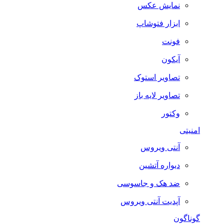
نمایش عکس
ابزار فتوشاپ
فونت
آیکون
تصاویر استوک
تصاویر لایه باز
وکتور
امنیتی
آنتی ویروس
دیواره آتشین
ضد هک و جاسوسی
آپدیت آنتی ویروس
گوناگون