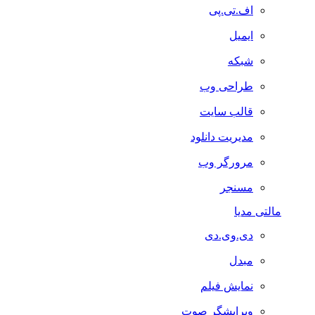
اف.تی.پی
ایمیل
شبکه
طراحی وب
قالب سایت
مدیریت دانلود
مرورگر وب
مسنجر
مالتی مدیا
دی.وی.دی
مبدل
نمایش فیلم
ویرایشگر صوت