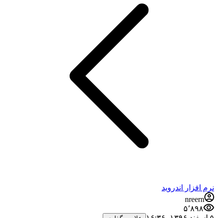
نرم افزار اندروید
nreern
۵٬۸۹۸
۵ اسفند ۱۳۹۶،‏ ۱۶:۳۶