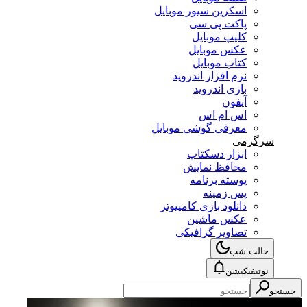
اسکرین سیور موبایل
پاکت پی سی
کلیپ موبایل
عکس موبایل
کتاب موبایل
نرم افزار اندروید
بازی اندروید
آیفون
اس ام اس
معرفی گوشی موبایل
سرگرمی
ابزار دسکتاپ
محافظ نمایش
پوسته برنامه
پس زمینه
دانلود بازی کامپیوتر
عکس ماشین
تصاویر گرافیکی
حالت شب
نوتیفیکیشن
جستجو