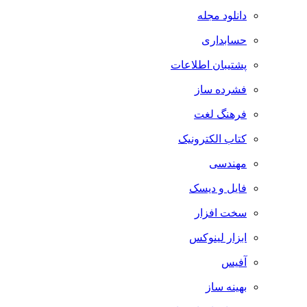
دانلود مجله
حسابداری
پشتیبان اطلاعات
فشرده ساز
فرهنگ لغت
کتاب الکترونیک
مهندسی
فایل و دیسک
سخت افزار
ابزار لینوکس
آفیس
بهینه ساز