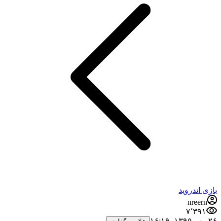
بازی اندروید
nreern
۷٬۳۹۱
۲۶ مهر ۱۳۹۵،‏ ۱۶:۱۹