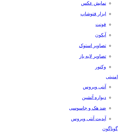
نمایش عکس
ابزار فتوشاپ
فونت
آیکون
تصاویر استوک
تصاویر لایه باز
وکتور
امنیتی
آنتی ویروس
دیواره آتشین
ضد هک و جاسوسی
آپدیت آنتی ویروس
گوناگون