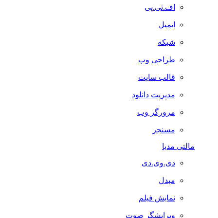
اف.تی.پی
ایمیل
شبکه
طراحی وب
قالب سایت
مدیریت دانلود
مرورگر وب
مسنجر
مالتی مدیا
دی.وی.دی
مبدل
نمایش فیلم
ویرایشگر صوت