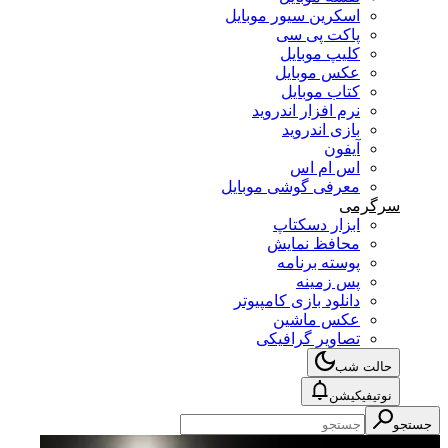
اسکرین سیور موبایل
پاکت پی سی
کلیپ موبایل
عکس موبایل
کتاب موبایل
نرم افزار اندروید
بازی اندروید
آیفون
اس ام اس
معرفی گوشی موبایل
سرگرمی
ابزار دسکتاپ
محافظ نمایش
پوسته برنامه
پس زمینه
دانلود بازی کامپیوتر
عکس ماشین
تصاویر گرافیکی
حالت شب
نوتیفیکیشن
جستجو