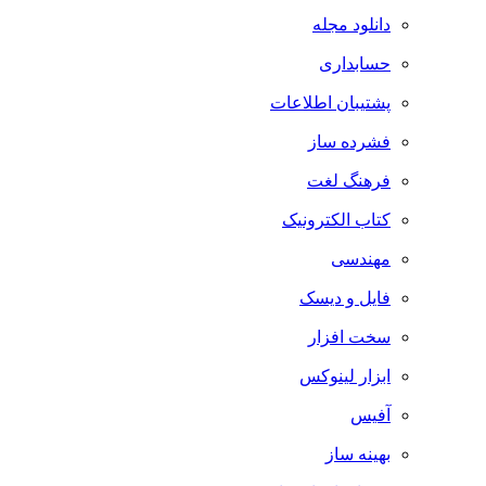
دانلود مجله
حسابداری
پشتیبان اطلاعات
فشرده ساز
فرهنگ لغت
کتاب الکترونیک
مهندسی
فایل و دیسک
سخت افزار
ابزار لینوکس
آفیس
بهینه ساز