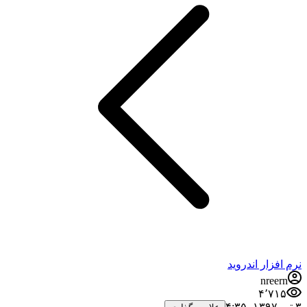
نرم افزار اندروید
nreern
۴٬۷۱۵
۳ تیر ۱۳۹۷،‏ ۴:۳۵