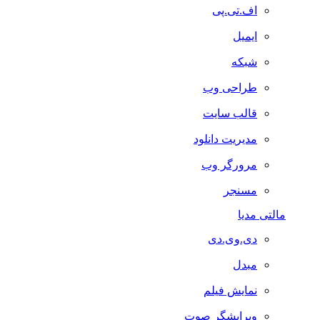
اف.تی.پی
ایمیل
شبکه
طراحی وب
قالب سایت
مدیریت دانلود
مرورگر وب
مسنجر
مالتی مدیا
دی.وی.دی
مبدل
نمایش فیلم
ویرایشگر صوت