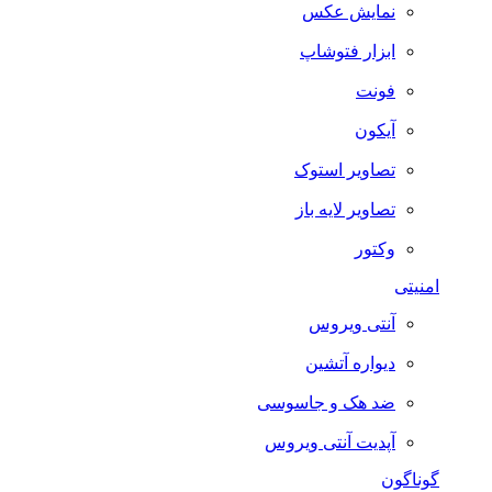
نمایش عکس
ابزار فتوشاپ
فونت
آیکون
تصاویر استوک
تصاویر لایه باز
وکتور
امنیتی
آنتی ویروس
دیواره آتشین
ضد هک و جاسوسی
آپدیت آنتی ویروس
گوناگون