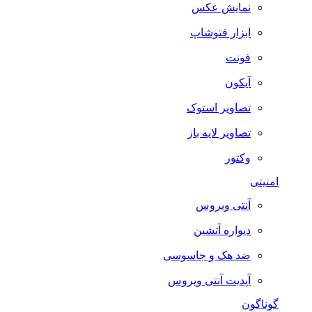
نمایش عکس
ابزار فتوشاپ
فونت
آیکون
تصاویر استوک
تصاویر لایه باز
وکتور
امنیتی
آنتی ویروس
دیواره آتشین
ضد هک و جاسوسی
آپدیت آنتی ویروس
گوناگون