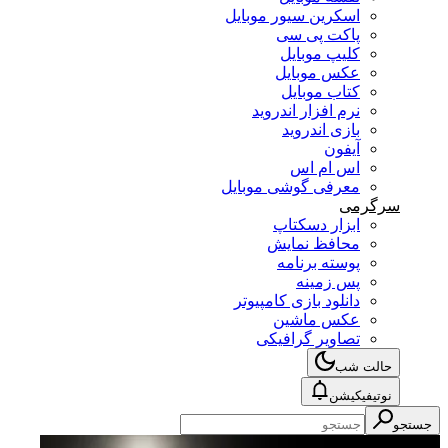
اسکرین سیور موبایل
پاکت پی سی
کلیپ موبایل
عکس موبایل
کتاب موبایل
نرم افزار اندروید
بازی اندروید
آیفون
اس ام اس
معرفی گوشی موبایل
سرگرمی
ابزار دسکتاپ
محافظ نمایش
پوسته برنامه
پس زمینه
دانلود بازی کامپیوتر
عکس ماشین
تصاویر گرافیکی
حالت شب
نوتیفیکیشن
جستجو