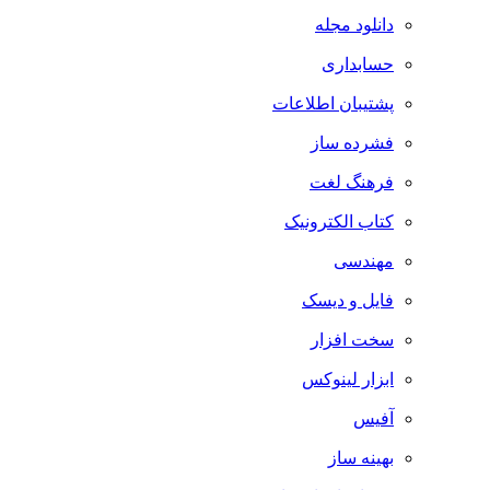
دانلود مجله
حسابداری
پشتیبان اطلاعات
فشرده ساز
فرهنگ لغت
کتاب الکترونیک
مهندسی
فایل و دیسک
سخت افزار
ابزار لینوکس
آفیس
بهینه ساز