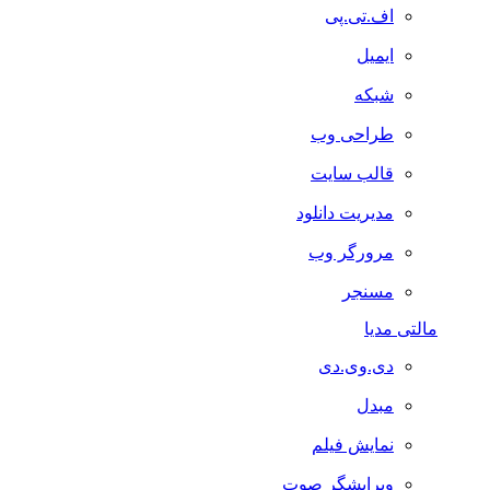
اف.تی.پی
ایمیل
شبکه
طراحی وب
قالب سایت
مدیریت دانلود
مرورگر وب
مسنجر
مالتی مدیا
دی.وی.دی
مبدل
نمایش فیلم
ویرایشگر صوت