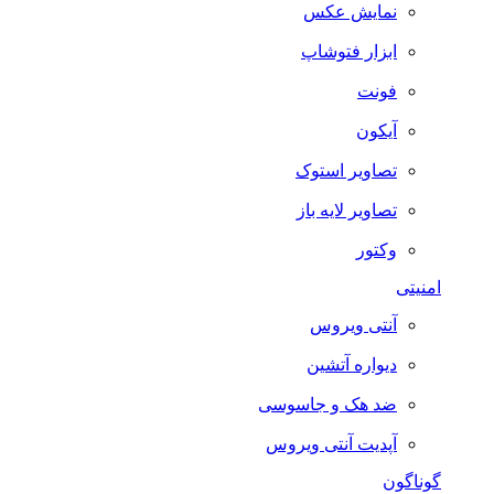
نمایش عکس
ابزار فتوشاپ
فونت
آیکون
تصاویر استوک
تصاویر لایه باز
وکتور
امنیتی
آنتی ویروس
دیواره آتشین
ضد هک و جاسوسی
آپدیت آنتی ویروس
گوناگون