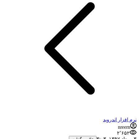
نرم افزار اندروید
nreern
۲٬۶۵۲
۳ مرداد ۱۳۹۷،‏ ۳:۰۳