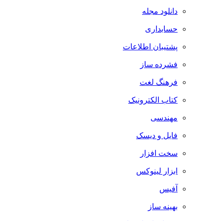
دانلود مجله
حسابداری
پشتیبان اطلاعات
فشرده ساز
فرهنگ لغت
کتاب الکترونیک
مهندسی
فایل و دیسک
سخت افزار
ابزار لینوکس
آفیس
بهینه ساز