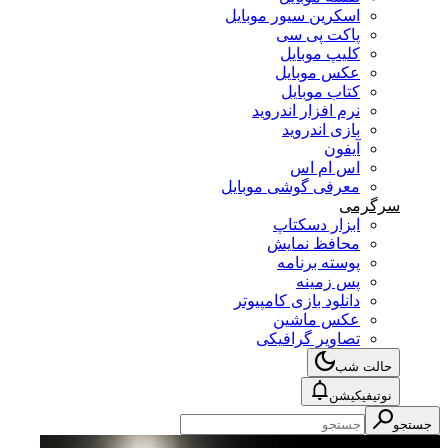
اسکرین سیور موبایل
پاکت پی سی
کلیپ موبایل
عکس موبایل
کتاب موبایل
نرم افزار اندروید
بازی اندروید
آیفون
اس ام اس
معرفی گوشی موبایل
سرگرمی
ابزار دسکتاپ
محافظ نمایش
پوسته برنامه
پس زمینه
دانلود بازی کامپیوتر
عکس ماشین
تصاویر گرافیکی
حالت شب
نوتیفیکیشن
جستجو