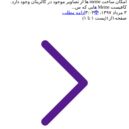
امکان ساخت meme ها از تصاویر موجود در گالریتان وجود دارد.
کافیست Meme هایی که س...
۳ مرداد ۱۳۹۷،‏ ۳:۰۳
ادامه مطلب
صفحه
۱
از
۱
(پست ۱ تا ۱)