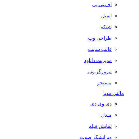
اف.تی.پی
ایمیل
شبکه
طراحی وب
قالب سایت
مدیریت دانلود
مرورگر وب
مسنجر
مالتی مدیا
دی.وی.دی
مبدل
نمایش فیلم
ویرایشگر صوت