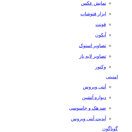
نمایش عکس
ابزار فتوشاپ
فونت
آیکون
تصاویر استوک
تصاویر لایه باز
وکتور
امنیتی
آنتی ویروس
دیواره آتشین
ضد هک و جاسوسی
آپدیت آنتی ویروس
گوناگون