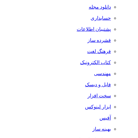
دانلود مجله
حسابداری
پشتیبان اطلاعات
فشرده ساز
فرهنگ لغت
کتاب الکترونیک
مهندسی
فایل و دیسک
سخت افزار
ابزار لینوکس
آفیس
بهینه ساز