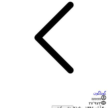
گوناگون
nreern
۲۷٬۹۷۲
۳۰ آبان ۱۳۹۶،‏ ۲۱:۵۰