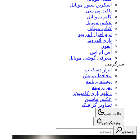
اسکرین سیور موبایل
پاکت پی سی
کلیپ موبایل
عکس موبایل
کتاب موبایل
نرم افزار اندروید
بازی اندروید
آیفون
اس ام اس
معرفی گوشی موبایل
سرگرمی
ابزار دسکتاپ
محافظ نمایش
پوسته برنامه
پس زمینه
دانلود بازی کامپیوتر
عکس ماشین
تصاویر گرافیکی
حالت شب
نوتیفیکیشن
جستجو