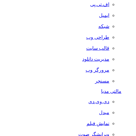
اف.تی.پی
ایمیل
شبکه
طراحی وب
قالب سایت
مدیریت دانلود
مرورگر وب
مسنجر
مالتی مدیا
دی.وی.دی
مبدل
نمایش فیلم
ویرایشگر صوت