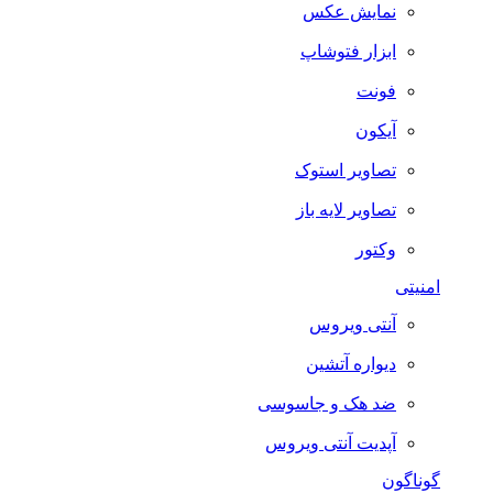
نمایش عکس
ابزار فتوشاپ
فونت
آیکون
تصاویر استوک
تصاویر لایه باز
وکتور
امنیتی
آنتی ویروس
دیواره آتشین
ضد هک و جاسوسی
آپدیت آنتی ویروس
گوناگون