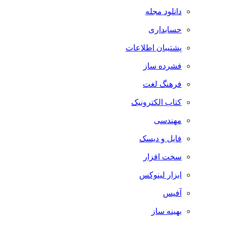
دانلود مجله
حسابداری
پشتیبان اطلاعات
فشرده ساز
فرهنگ لغت
کتاب الکترونیک
مهندسی
فایل و دیسک
سخت افزار
ابزار لینوکس
آفیس
بهینه ساز