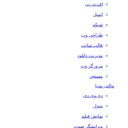
اف.تی.پی
ایمیل
شبکه
طراحی وب
قالب سایت
مدیریت دانلود
مرورگر وب
مسنجر
مالتی مدیا
دی.وی.دی
مبدل
نمایش فیلم
ویرایشگر صوت