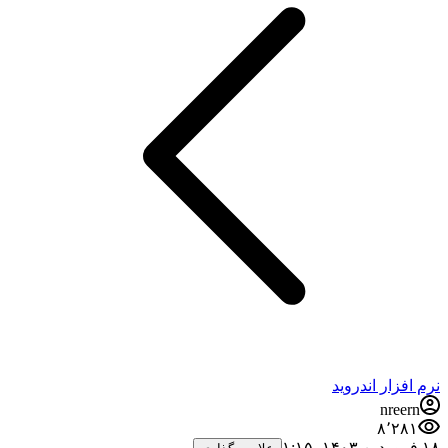
نرم افزار اندروید
nreern
۸٬۲۸۱
۱۸ فروردین ۱۴۰۳،‏ ۱:۱۵