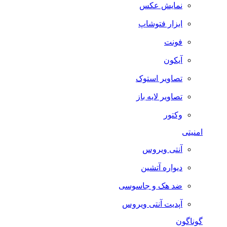
نمایش عکس
ابزار فتوشاپ
فونت
آیکون
تصاویر استوک
تصاویر لایه باز
وکتور
امنیتی
آنتی ویروس
دیواره آتشین
ضد هک و جاسوسی
آپدیت آنتی ویروس
گوناگون