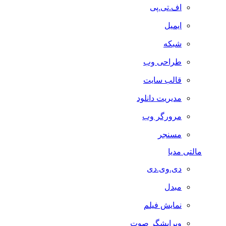
اف.تی.پی
ایمیل
شبکه
طراحی وب
قالب سایت
مدیریت دانلود
مرورگر وب
مسنجر
مالتی مدیا
دی.وی.دی
مبدل
نمایش فیلم
ویرایشگر صوت