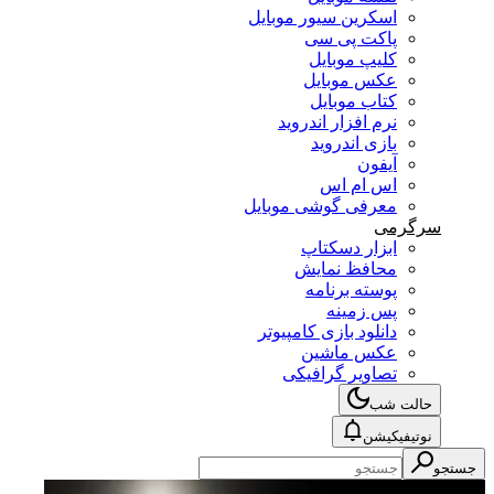
اسکرین سیور موبایل
پاکت پی سی
کلیپ موبایل
عکس موبایل
کتاب موبایل
نرم افزار اندروید
بازی اندروید
آیفون
اس ام اس
معرفی گوشی موبایل
سرگرمی
ابزار دسکتاپ
محافظ نمایش
پوسته برنامه
پس زمینه
دانلود بازی کامپیوتر
عکس ماشین
تصاویر گرافیکی
حالت شب
نوتیفیکیشن
جستجو