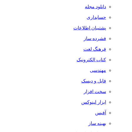
دانلود مجله
حسابداری
پشتیبان اطلاعات
فشرده ساز
فرهنگ لغت
کتاب الکترونیک
مهندسی
فایل و دیسک
سخت افزار
ابزار لینوکس
آفیس
بهینه ساز