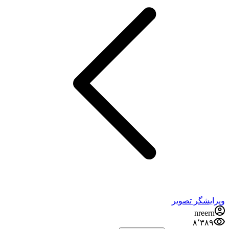
ویرایشگر تصویر
nreern
۸٬۳۸۹