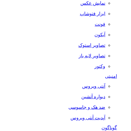
نمایش عکس
ابزار فتوشاپ
فونت
آیکون
تصاویر استوک
تصاویر لایه باز
وکتور
امنیتی
آنتی ویروس
دیواره آتشین
ضد هک و جاسوسی
آپدیت آنتی ویروس
گوناگون