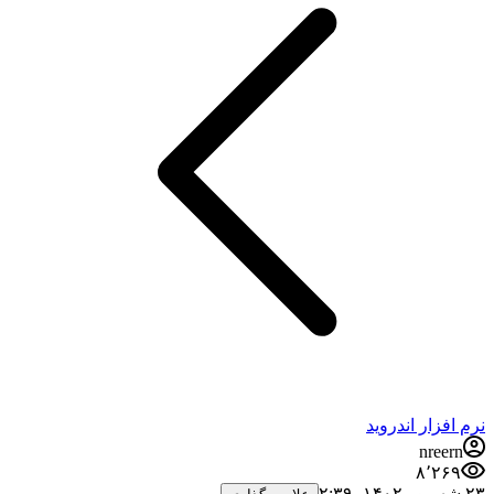
نرم افزار اندروید
nreern
۸٬۲۶۹
۲۳ شهریور ۱۴۰۲،‏ ۲:۳۹