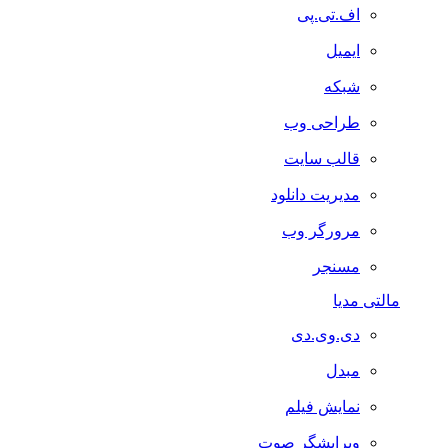
اف.تی.پی
ایمیل
شبکه
طراحی وب
قالب سایت
مدیریت دانلود
مرورگر وب
مسنجر
مالتی مدیا
دی.وی.دی
مبدل
نمایش فیلم
ویرایشگر صوت