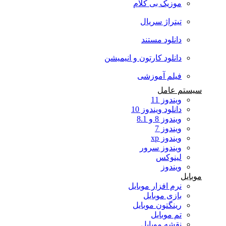
موزیک بی کلام
تیتراژ سریال
دانلود مستند
دانلود کارتون و انیمیشن
فیلم آموزشی
سیستم عامل
ویندوز 11
دانلود ویندوز 10
ویندوز 8 و 8.1
ویندوز 7
ویندوز xp
ویندوز سرور
لینوکس
ویندوز
موبایل
نرم افزار موبایل
بازی موبایل
رینگتون موبایل
تم موبایل
نقشه موبایل