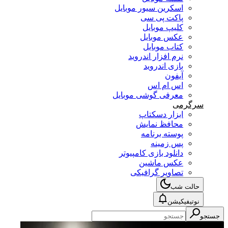
اسکرین سیور موبایل
پاکت پی سی
کلیپ موبایل
عکس موبایل
کتاب موبایل
نرم افزار اندروید
بازی اندروید
آیفون
اس ام اس
معرفی گوشی موبایل
سرگرمی
ابزار دسکتاپ
محافظ نمایش
پوسته برنامه
پس زمینه
دانلود بازی کامپیوتر
عکس ماشین
تصاویر گرافیکی
حالت شب
نوتیفیکیشن
جستجو