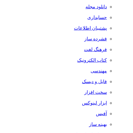
دانلود مجله
حسابداری
پشتیبان اطلاعات
فشرده ساز
فرهنگ لغت
کتاب الکترونیک
مهندسی
فایل و دیسک
سخت افزار
ابزار لینوکس
آفیس
بهینه ساز