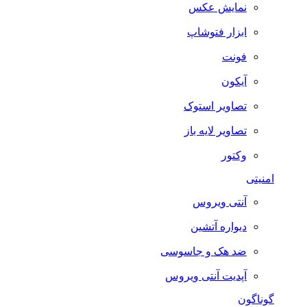
نمایش عکس
ابزار فتوشاپ
فونت
آیکون
تصاویر استوک
تصاویر لایه باز
وکتور
امنیتی
آنتی ویروس
دیواره آتشین
ضد هک و جاسوسی
آپدیت آنتی ویروس
گوناگون