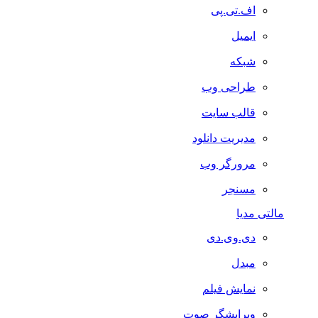
اف.تی.پی
ایمیل
شبکه
طراحی وب
قالب سایت
مدیریت دانلود
مرورگر وب
مسنجر
مالتی مدیا
دی.وی.دی
مبدل
نمایش فیلم
ویرایشگر صوت