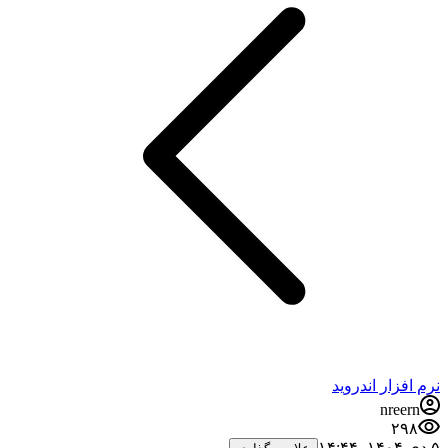
نرم افزار اندروید
nreern
۲۹۸
۵ دی ۱۴۰۴،‏ ۱۴:۴۴