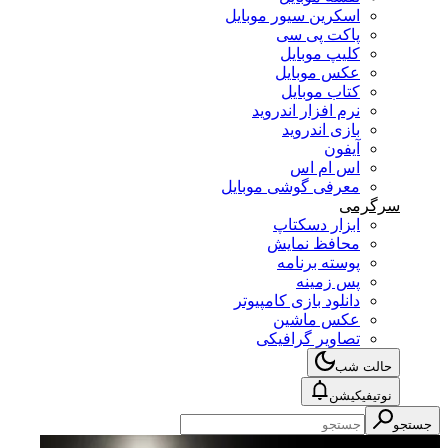
اسکرین سیور موبایل
پاکت پی سی
کلیپ موبایل
عکس موبایل
کتاب موبایل
نرم افزار اندروید
بازی اندروید
آیفون
اس ام اس
معرفی گوشی موبایل
سرگرمی
ابزار دسکتاپ
محافظ نمایش
پوسته برنامه
پس زمینه
دانلود بازی کامپیوتر
عکس ماشین
تصاویر گرافیکی
حالت شب
نوتیفیکیشن
جستجو