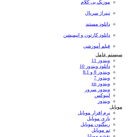
موزیک بی کلام
تیتراژ سریال
دانلود مستند
دانلود کارتون و انیمیشن
فیلم آموزشی
سیستم عامل
ویندوز 11
دانلود ویندوز 10
ویندوز 8 و 8.1
ویندوز 7
ویندوز xp
ویندوز سرور
لینوکس
ویندوز
موبایل
نرم افزار موبایل
بازی موبایل
رینگتون موبایل
تم موبایل
نقشه موبایل