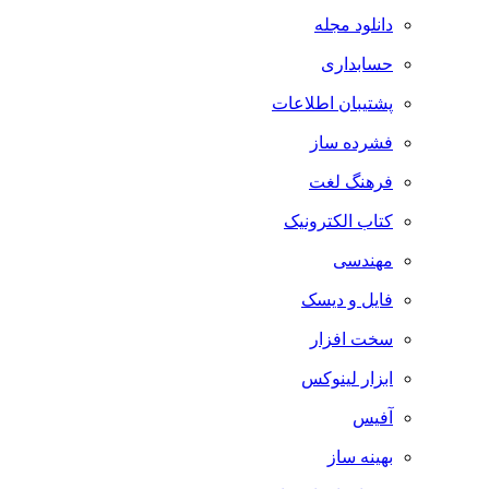
دانلود مجله
حسابداری
پشتیبان اطلاعات
فشرده ساز
فرهنگ لغت
کتاب الکترونیک
مهندسی
فایل و دیسک
سخت افزار
ابزار لینوکس
آفیس
بهینه ساز