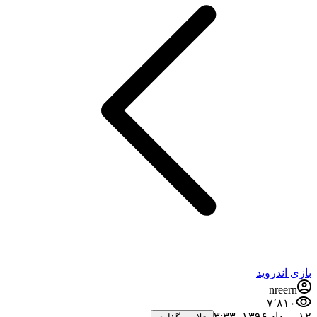
بازی اندروید
nreern
۷٬۸۱۰
۱۲ مرداد ۱۳۹۶،‏ ۳:۳۳