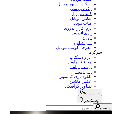
اسکرین سیور موبایل
پاکت پی سی
کلیپ موبایل
عکس موبایل
کتاب موبایل
نرم افزار اندروید
بازی اندروید
آیفون
اس ام اس
معرفی گوشی موبایل
سرگرمی
ابزار دسکتاپ
محافظ نمایش
پوسته برنامه
پس زمینه
دانلود بازی کامپیوتر
عکس ماشین
تصاویر گرافیکی
حالت شب
نوتیفیکیشن
جستجو