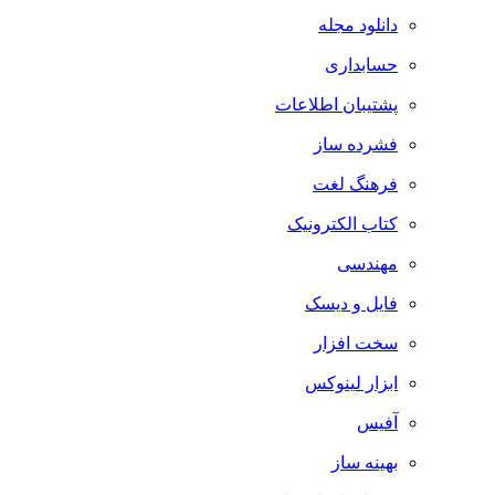
دانلود مجله
حسابداری
پشتیبان اطلاعات
فشرده ساز
فرهنگ لغت
کتاب الکترونیک
مهندسی
فایل و دیسک
سخت افزار
ابزار لینوکس
آفیس
بهینه ساز