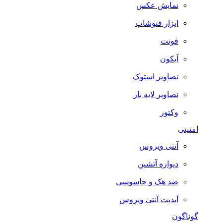
نمایش عکس
ابزار فتوشاپ
فونت
آیکون
تصاویر استوک
تصاویر لایه باز
وکتور
امنیتی
آنتی ویروس
دیواره آتشین
ضد هک و جاسوسی
آپدیت آنتی ویروس
گوناگون