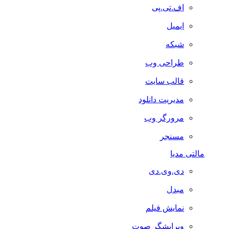
اف.تی.پی
ایمیل
شبکه
طراحی وب
قالب سایت
مدیریت دانلود
مرورگر وب
مسنجر
مالتی مدیا
دی.وی.دی
مبدل
نمایش فیلم
ویرایشگر صوت