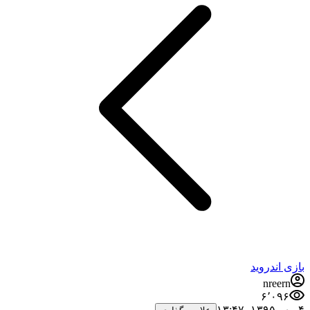
بازی اندروید
nreern
۶٬۰۹۶
۴ مهر ۱۳۹۵،‏ ۱۳:۴۷