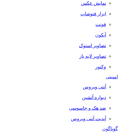
نمایش عکس
ابزار فتوشاپ
فونت
آیکون
تصاویر استوک
تصاویر لایه باز
وکتور
امنیتی
آنتی ویروس
دیواره آتشین
ضد هک و جاسوسی
آپدیت آنتی ویروس
گوناگون