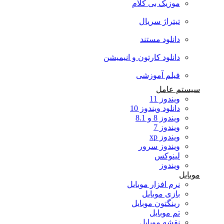
موزیک بی کلام
تیتراژ سریال
دانلود مستند
دانلود کارتون و انیمیشن
فیلم آموزشی
سیستم عامل
ویندوز 11
دانلود ویندوز 10
ویندوز 8 و 8.1
ویندوز 7
ویندوز xp
ویندوز سرور
لینوکس
ویندوز
موبایل
نرم افزار موبایل
بازی موبایل
رینگتون موبایل
تم موبایل
نقشه موبایل