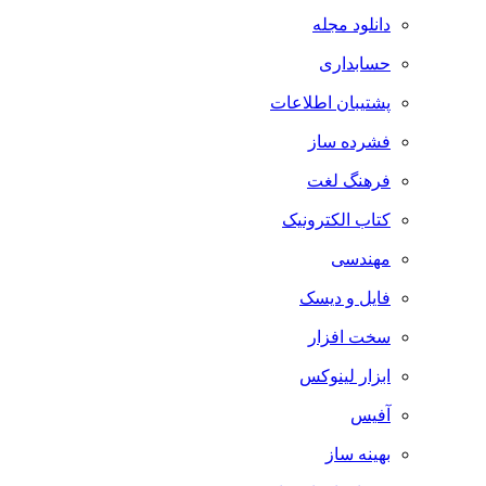
دانلود مجله
حسابداری
پشتیبان اطلاعات
فشرده ساز
فرهنگ لغت
کتاب الکترونیک
مهندسی
فایل و دیسک
سخت افزار
ابزار لینوکس
آفیس
بهینه ساز