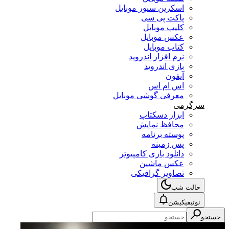
اسکرین سیور موبایل
پاکت پی سی
کلیپ موبایل
عکس موبایل
کتاب موبایل
نرم افزار اندروید
بازی اندروید
آیفون
اس ام اس
معرفی گوشی موبایل
سرگرمی
ابزار دسکتاپ
محافظ نمایش
پوسته برنامه
پس زمینه
دانلود بازی کامپیوتر
عکس ماشین
تصاویر گرافیکی
حالت شب
نوتیفیکیشن
جستجو