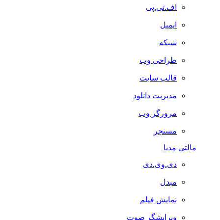
اف.تی.پی
ایمیل
شبکه
طراحی وب
قالب سایت
مدیریت دانلود
مرورگر وب
مسنجر
مالتی مدیا
دی.وی.دی
مبدل
نمایش فیلم
ویرایشگر صوت