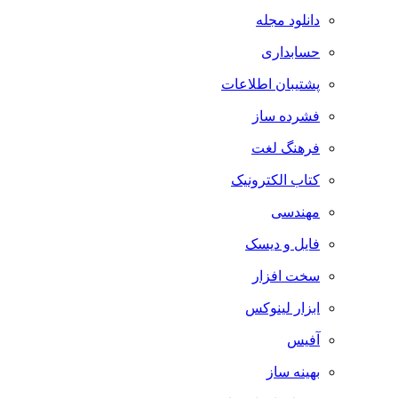
دانلود مجله
حسابداری
پشتیبان اطلاعات
فشرده ساز
فرهنگ لغت
کتاب الکترونیک
مهندسی
فایل و دیسک
سخت افزار
ابزار لینوکس
آفیس
بهینه ساز