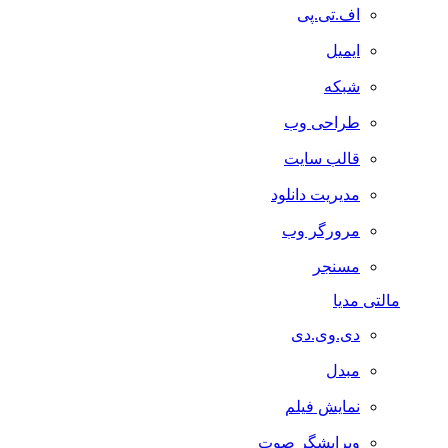
اف.تی.پی
ایمیل
شبکه
طراحی وب
قالب سایت
مدیریت دانلود
مرورگر وب
مسنجر
مالتی مدیا
دی.وی.دی
مبدل
نمایش فیلم
ویرایشگر صوت