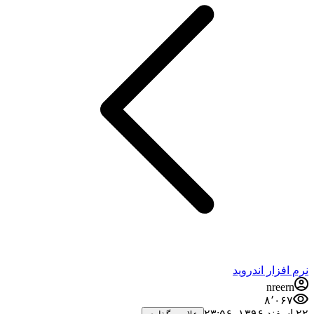
نرم افزار اندروید
nreern
۸٬۰۶۷
۲۲ اسفند ۱۳۹۶،‏ ۲۳:۵۶