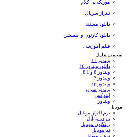
موزیک بی کلام
تیتراژ سریال
دانلود مستند
دانلود کارتون و انیمیشن
فیلم آموزشی
سیستم عامل
ویندوز 11
دانلود ویندوز 10
ویندوز 8 و 8.1
ویندوز 7
ویندوز xp
ویندوز سرور
لینوکس
ویندوز
موبایل
نرم افزار موبایل
بازی موبایل
رینگتون موبایل
تم موبایل
نقشه موبایل