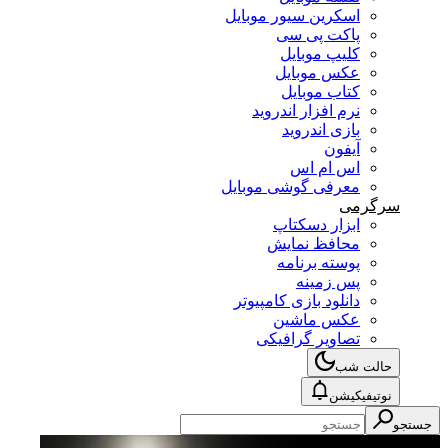
اسکرین سیور موبایل
پاکت پی سی
کلیپ موبایل
عکس موبایل
کتاب موبایل
نرم افزار اندروید
بازی اندروید
آیفون
اس ام اس
معرفی گوشی موبایل
سرگرمی
ابزار دسکتاپ
محافظ نمایش
پوسته برنامه
پس زمینه
دانلود بازی کامپیوتر
عکس ماشین
تصاویر گرافیکی
حالت شب
نوتیفیکیشن
جستجو