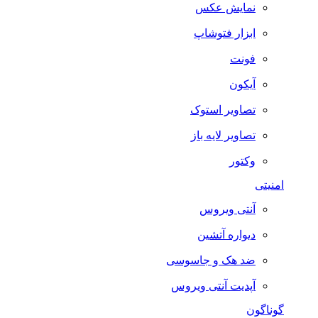
نمایش عکس
ابزار فتوشاپ
فونت
آیکون
تصاویر استوک
تصاویر لایه باز
وکتور
امنیتی
آنتی ویروس
دیواره آتشین
ضد هک و جاسوسی
آپدیت آنتی ویروس
گوناگون