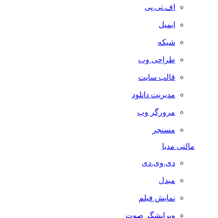
اف.تی.پی
ایمیل
شبکه
طراحی وب
قالب سایت
مدیریت دانلود
مرورگر وب
مسنجر
مالتی مدیا
دی.وی.دی
مبدل
نمایش فیلم
ویرایشگر صوت