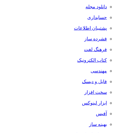
دانلود مجله
حسابداری
پشتیبان اطلاعات
فشرده ساز
فرهنگ لغت
کتاب الکترونیک
مهندسی
فایل و دیسک
سخت افزار
ابزار لینوکس
آفیس
بهینه ساز