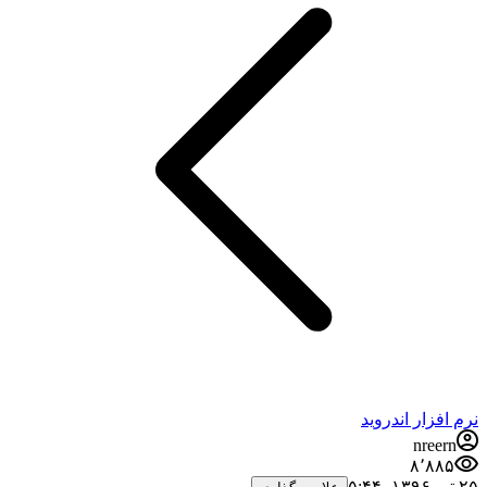
نرم افزار اندروید
nreern
۸٬۸۸۵
۲۵ تیر ۱۳۹۶،‏ ۵:۴۴