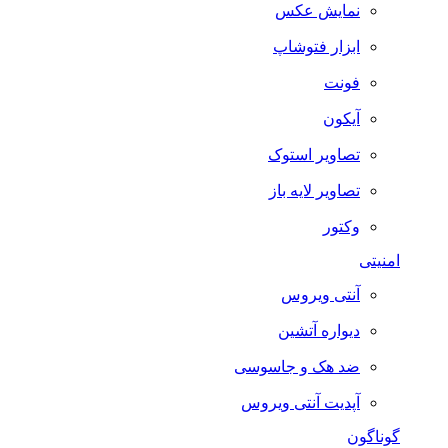
نمایش عکس
ابزار فتوشاپ
فونت
آیکون
تصاویر استوک
تصاویر لایه باز
وکتور
امنیتی
آنتی ویروس
دیواره آتشین
ضد هک و جاسوسی
آپدیت آنتی ویروس
گوناگون