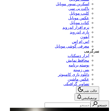
اسکرین سیور موبایل
پاکت پی سی
کلیپ موبایل
عکس موبایل
کتاب موبایل
نرم افزار اندروید
بازی اندروید
آیفون
اس ام اس
معرفی گوشی موبایل
سرگرمی
ابزار دسکتاپ
محافظ نمایش
پوسته برنامه
پس زمینه
دانلود بازی کامپیوتر
عکس ماشین
تصاویر گرافیکی
حالت شب
نوتیفیکیشن
جستجو