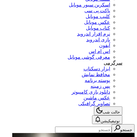
اسکرین سیور موبایل
پاکت پی سی
کلیپ موبایل
عکس موبایل
کتاب موبایل
نرم افزار اندروید
بازی اندروید
آیفون
اس ام اس
معرفی گوشی موبایل
سرگرمی
ابزار دسکتاپ
محافظ نمایش
پوسته برنامه
پس زمینه
دانلود بازی کامپیوتر
عکس ماشین
تصاویر گرافیکی
حالت شب
نوتیفیکیشن
جستجو