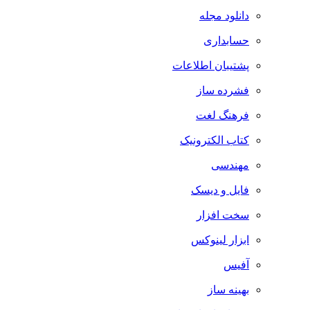
دانلود مجله
حسابداری
پشتیبان اطلاعات
فشرده ساز
فرهنگ لغت
کتاب الکترونیک
مهندسی
فایل و دیسک
سخت افزار
ابزار لینوکس
آفیس
بهینه ساز