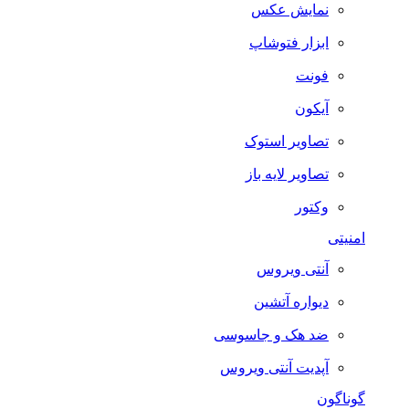
نمایش عکس
ابزار فتوشاپ
فونت
آیکون
تصاویر استوک
تصاویر لایه باز
وکتور
امنیتی
آنتی ویروس
دیواره آتشین
ضد هک و جاسوسی
آپدیت آنتی ویروس
گوناگون