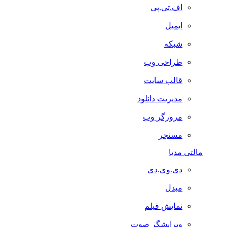
اف.تی.پی
ایمیل
شبکه
طراحی وب
قالب سایت
مدیریت دانلود
مرورگر وب
مسنجر
مالتی مدیا
دی.وی.دی
مبدل
نمایش فیلم
ویرایشگر صوت