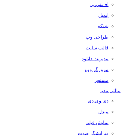
اف.تی.پی
ایمیل
شبکه
طراحی وب
قالب سایت
مدیریت دانلود
مرورگر وب
مسنجر
مالتی مدیا
دی.وی.دی
مبدل
نمایش فیلم
ویرایشگر صوت