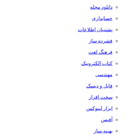
دانلود مجله
حسابداری
پشتیبان اطلاعات
فشرده ساز
فرهنگ لغت
کتاب الکترونیک
مهندسی
فایل و دیسک
سخت افزار
ابزار لینوکس
آفیس
بهینه ساز