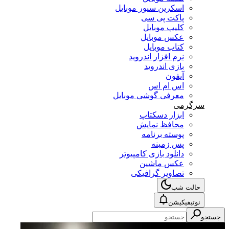
اسکرین سیور موبایل
پاکت پی سی
کلیپ موبایل
عکس موبایل
کتاب موبایل
نرم افزار اندروید
بازی اندروید
آیفون
اس ام اس
معرفی گوشی موبایل
سرگرمی
ابزار دسکتاپ
محافظ نمایش
پوسته برنامه
پس زمینه
دانلود بازی کامپیوتر
عکس ماشین
تصاویر گرافیکی
حالت شب
نوتیفیکیشن
جستجو