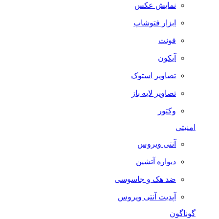
نمایش عکس
ابزار فتوشاپ
فونت
آیکون
تصاویر استوک
تصاویر لایه باز
وکتور
امنیتی
آنتی ویروس
دیواره آتشین
ضد هک و جاسوسی
آپدیت آنتی ویروس
گوناگون