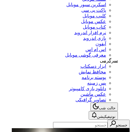
اسکرین سیور موبایل
پاکت پی سی
کلیپ موبایل
عکس موبایل
کتاب موبایل
نرم افزار اندروید
بازی اندروید
آیفون
اس ام اس
معرفی گوشی موبایل
سرگرمی
ابزار دسکتاپ
محافظ نمایش
پوسته برنامه
پس زمینه
دانلود بازی کامپیوتر
عکس ماشین
تصاویر گرافیکی
حالت شب
نوتیفیکیشن
جستجو