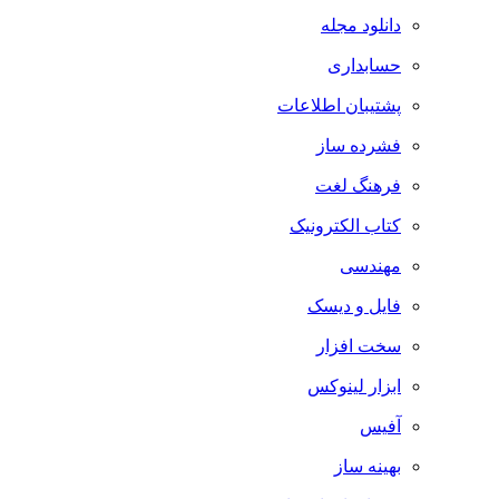
دانلود مجله
حسابداری
پشتیبان اطلاعات
فشرده ساز
فرهنگ لغت
کتاب الکترونیک
مهندسی
فایل و دیسک
سخت افزار
ابزار لینوکس
آفیس
بهینه ساز