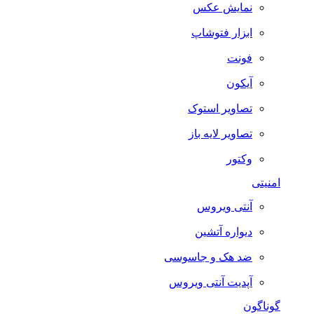
نمایش عکس
ابزار فتوشاپ
فونت
آیکون
تصاویر استوک
تصاویر لایه باز
وکتور
امنیتی
آنتی ویروس
دیواره آتشین
ضد هک و جاسوسی
آپدیت آنتی ویروس
گوناگون