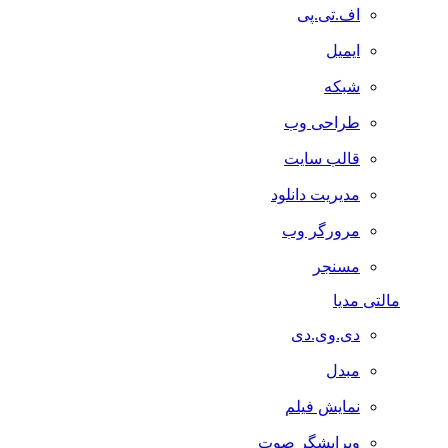
اف.تی.پی
ایمیل
شبکه
طراحی وب
قالب سایت
مدیریت دانلود
مرورگر وب
مسنجر
مالتی مدیا
دی.وی.دی
مبدل
نمایش فیلم
ویرایشگر صوت