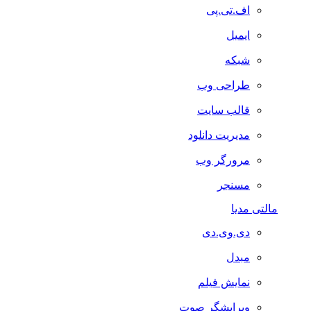
اف.تی.پی
ایمیل
شبکه
طراحی وب
قالب سایت
مدیریت دانلود
مرورگر وب
مسنجر
مالتی مدیا
دی.وی.دی
مبدل
نمایش فیلم
ویرایشگر صوت