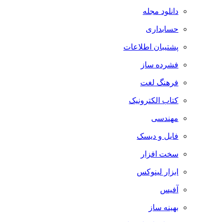
دانلود مجله
حسابداری
پشتیبان اطلاعات
فشرده ساز
فرهنگ لغت
کتاب الکترونیک
مهندسی
فایل و دیسک
سخت افزار
ابزار لینوکس
آفیس
بهینه ساز