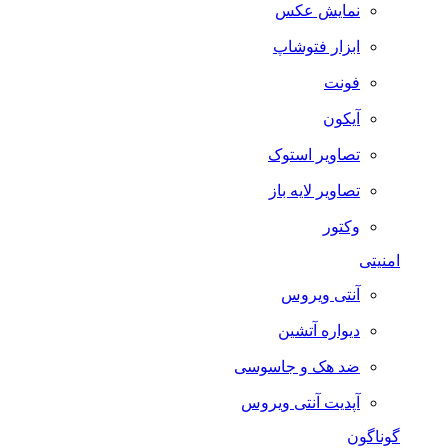
نمایش عکس
ابزار فتوشاپ
فونت
آیکون
تصاویر استوک
تصاویر لایه باز
وکتور
امنیتی
آنتی ویروس
دیواره آتشین
ضد هک و جاسوسی
آپدیت آنتی ویروس
گوناگون