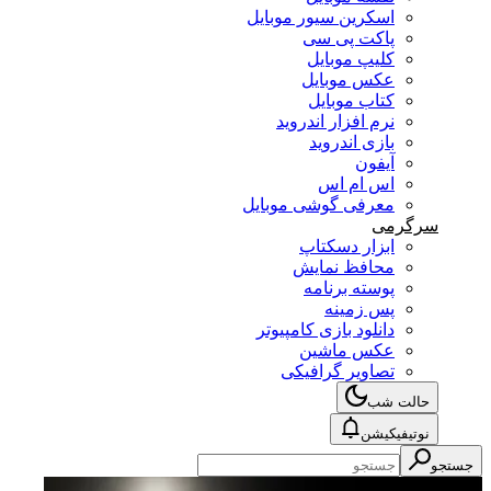
اسکرین سیور موبایل
پاکت پی سی
کلیپ موبایل
عکس موبایل
کتاب موبایل
نرم افزار اندروید
بازی اندروید
آیفون
اس ام اس
معرفی گوشی موبایل
سرگرمی
ابزار دسکتاپ
محافظ نمایش
پوسته برنامه
پس زمینه
دانلود بازی کامپیوتر
عکس ماشین
تصاویر گرافیکی
حالت شب
نوتیفیکیشن
جستجو