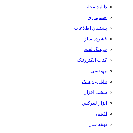
دانلود مجله
حسابداری
پشتیبان اطلاعات
فشرده ساز
فرهنگ لغت
کتاب الکترونیک
مهندسی
فایل و دیسک
سخت افزار
ابزار لینوکس
آفیس
بهینه ساز