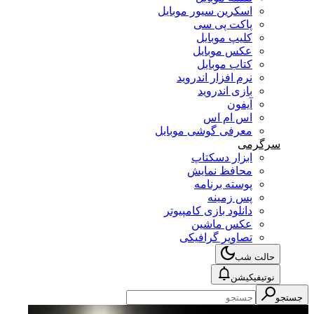
اسکرین سیور موبایل
پاکت پی سی
کلیپ موبایل
عکس موبایل
کتاب موبایل
نرم افزار اندروید
بازی اندروید
آیفون
اس ام اس
معرفی گوشی موبایل
سرگرمی
ابزار دسکتاپ
محافظ نمایش
پوسته برنامه
پس زمینه
دانلود بازی کامپیوتر
عکس ماشین
تصاویر گرافیکی
حالت شب
نوتیفیکیشن
جستجو