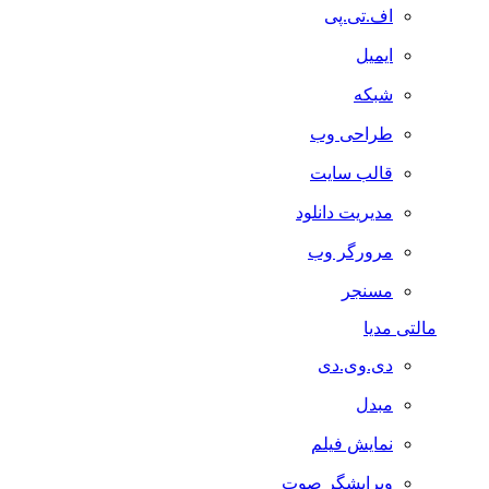
اف.تی.پی
ایمیل
شبکه
طراحی وب
قالب سایت
مدیریت دانلود
مرورگر وب
مسنجر
مالتی مدیا
دی.وی.دی
مبدل
نمایش فیلم
ویرایشگر صوت