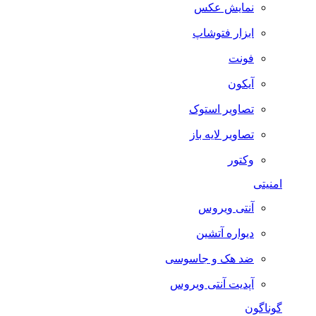
نمایش عکس
ابزار فتوشاپ
فونت
آیکون
تصاویر استوک
تصاویر لایه باز
وکتور
امنیتی
آنتی ویروس
دیواره آتشین
ضد هک و جاسوسی
آپدیت آنتی ویروس
گوناگون