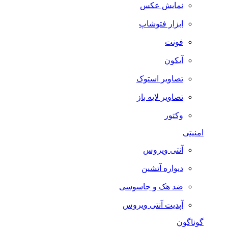
نمایش عکس
ابزار فتوشاپ
فونت
آیکون
تصاویر استوک
تصاویر لایه باز
وکتور
امنیتی
آنتی ویروس
دیواره آتشین
ضد هک و جاسوسی
آپدیت آنتی ویروس
گوناگون