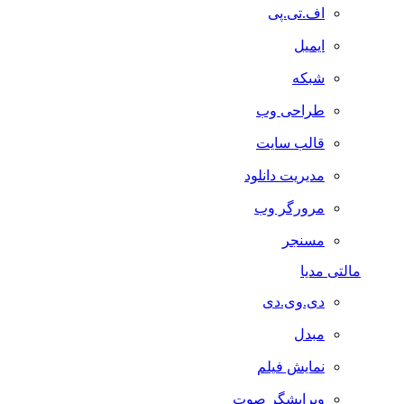
اف.تی.پی
ایمیل
شبکه
طراحی وب
قالب سایت
مدیریت دانلود
مرورگر وب
مسنجر
مالتی مدیا
دی.وی.دی
مبدل
نمایش فیلم
ویرایشگر صوت