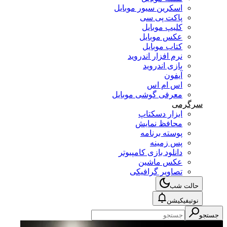
اسکرین سیور موبایل
پاکت پی سی
کلیپ موبایل
عکس موبایل
کتاب موبایل
نرم افزار اندروید
بازی اندروید
آیفون
اس ام اس
معرفی گوشی موبایل
سرگرمی
ابزار دسکتاپ
محافظ نمایش
پوسته برنامه
پس زمینه
دانلود بازی کامپیوتر
عکس ماشین
تصاویر گرافیکی
حالت شب
نوتیفیکیشن
جستجو