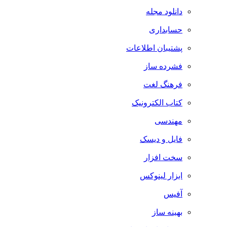
دانلود مجله
حسابداری
پشتیبان اطلاعات
فشرده ساز
فرهنگ لغت
کتاب الکترونیک
مهندسی
فایل و دیسک
سخت افزار
ابزار لینوکس
آفیس
بهینه ساز