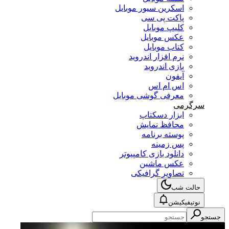
اسکرین سیور موبایل
پاکت پی سی
کلیپ موبایل
عکس موبایل
کتاب موبایل
نرم افزار اندروید
بازی اندروید
آیفون
اس ام اس
معرفی گوشی موبایل
سرگرمی
ابزار دسکتاپ
محافظ نمایش
پوسته برنامه
پس زمینه
دانلود بازی کامپیوتر
عکس ماشین
تصاویر گرافیکی
حالت شب
نوتیفیکیشن
جستجو