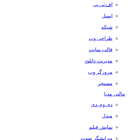
اف.تی.پی
ایمیل
شبکه
طراحی وب
قالب سایت
مدیریت دانلود
مرورگر وب
مسنجر
مالتی مدیا
دی.وی.دی
مبدل
نمایش فیلم
ویرایشگر صوت