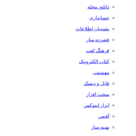
دانلود مجله
حسابداری
پشتیبان اطلاعات
فشرده ساز
فرهنگ لغت
کتاب الکترونیک
مهندسی
فایل و دیسک
سخت افزار
ابزار لینوکس
آفیس
بهینه ساز