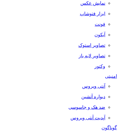
نمایش عکس
ابزار فتوشاپ
فونت
آیکون
تصاویر استوک
تصاویر لایه باز
وکتور
امنیتی
آنتی ویروس
دیواره آتشین
ضد هک و جاسوسی
آپدیت آنتی ویروس
گوناگون