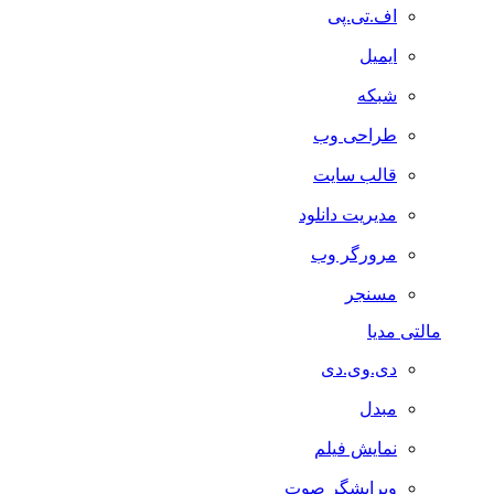
اف.تی.پی
ایمیل
شبکه
طراحی وب
قالب سایت
مدیریت دانلود
مرورگر وب
مسنجر
مالتی مدیا
دی.وی.دی
مبدل
نمایش فیلم
ویرایشگر صوت