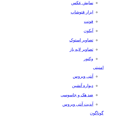
نمایش عکس
ابزار فتوشاپ
فونت
آیکون
تصاویر استوک
تصاویر لایه باز
وکتور
امنیتی
آنتی ویروس
دیواره آتشین
ضد هک و جاسوسی
آپدیت آنتی ویروس
گوناگون