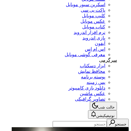
اسکرین سیور موبایل
پاکت پی سی
کلیپ موبایل
عکس موبایل
کتاب موبایل
نرم افزار اندروید
بازی اندروید
آیفون
اس ام اس
معرفی گوشی موبایل
سرگرمی
ابزار دسکتاپ
محافظ نمایش
پوسته برنامه
پس زمینه
دانلود بازی کامپیوتر
عکس ماشین
تصاویر گرافیکی
حالت شب
نوتیفیکیشن
جستجو