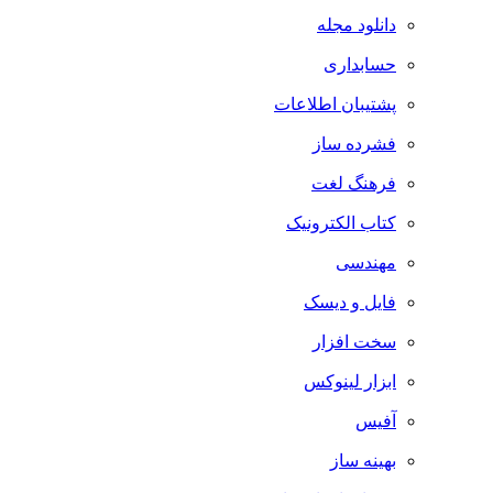
دانلود مجله
حسابداری
پشتیبان اطلاعات
فشرده ساز
فرهنگ لغت
کتاب الکترونیک
مهندسی
فایل و دیسک
سخت افزار
ابزار لینوکس
آفیس
بهینه ساز