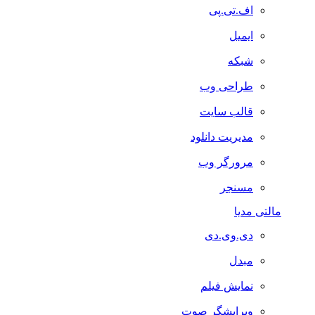
اف.تی.پی
ایمیل
شبکه
طراحی وب
قالب سایت
مدیریت دانلود
مرورگر وب
مسنجر
مالتی مدیا
دی.وی.دی
مبدل
نمایش فیلم
ویرایشگر صوت