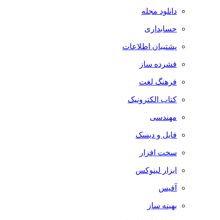
دانلود مجله
حسابداری
پشتیبان اطلاعات
فشرده ساز
فرهنگ لغت
کتاب الکترونیک
مهندسی
فایل و دیسک
سخت افزار
ابزار لینوکس
آفیس
بهینه ساز