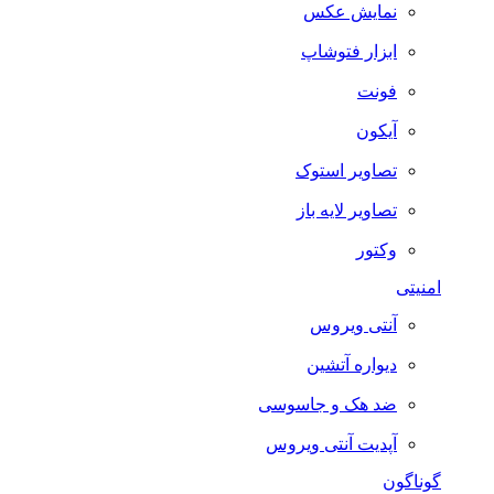
نمایش عکس
ابزار فتوشاپ
فونت
آیکون
تصاویر استوک
تصاویر لایه باز
وکتور
امنیتی
آنتی ویروس
دیواره آتشین
ضد هک و جاسوسی
آپدیت آنتی ویروس
گوناگون