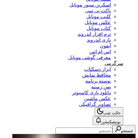
اسکرین سیور موبایل
پاکت پی سی
کلیپ موبایل
عکس موبایل
کتاب موبایل
نرم افزار اندروید
بازی اندروید
آیفون
اس ام اس
معرفی گوشی موبایل
سرگرمی
ابزار دسکتاپ
محافظ نمایش
پوسته برنامه
پس زمینه
دانلود بازی کامپیوتر
عکس ماشین
تصاویر گرافیکی
حالت شب
نوتیفیکیشن
جستجو