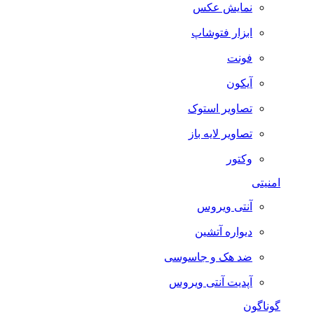
نمایش عکس
ابزار فتوشاپ
فونت
آیکون
تصاویر استوک
تصاویر لایه باز
وکتور
امنیتی
آنتی ویروس
دیواره آتشین
ضد هک و جاسوسی
آپدیت آنتی ویروس
گوناگون