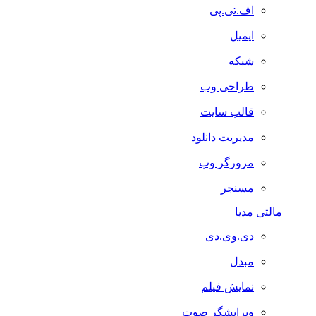
اف.تی.پی
ایمیل
شبکه
طراحی وب
قالب سایت
مدیریت دانلود
مرورگر وب
مسنجر
مالتی مدیا
دی.وی.دی
مبدل
نمایش فیلم
ویرایشگر صوت