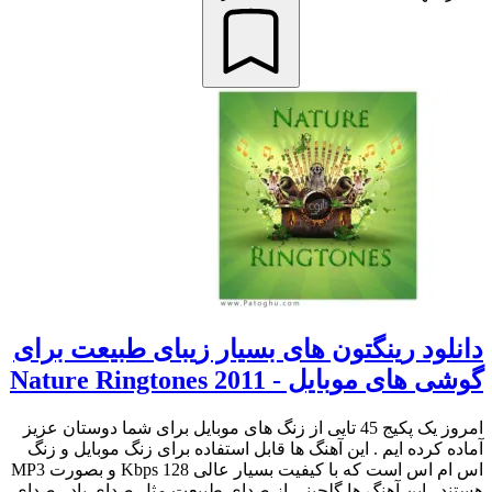
دانلود رینگتون های بسیار زیبای طبیعت برای
گوشی های موبایل - Nature Ringtones 2011
امروز یک پکیج 45 تایی از زنگ های موبایل برای شما دوستان عزیز
آماده کرده ایم . این آهنگ ها قابل استفاده برای زنگ موبایل و زنگ
اس ام اس است که با کیفیت بسیار عالی 128 Kbps و بصورت MP3
هستند . این آهنگ ها گلچینی از صدای طبیعت مثل صدای باد , صدای