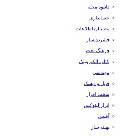
دانلود مجله
حسابداری
پشتیبان اطلاعات
فشرده ساز
فرهنگ لغت
کتاب الکترونیک
مهندسی
فایل و دیسک
سخت افزار
ابزار لینوکس
آفیس
بهینه ساز