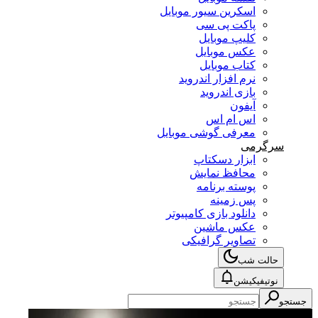
اسکرین سیور موبایل
پاکت پی سی
کلیپ موبایل
عکس موبایل
کتاب موبایل
نرم افزار اندروید
بازی اندروید
آیفون
اس ام اس
معرفی گوشی موبایل
سرگرمی
ابزار دسکتاپ
محافظ نمایش
پوسته برنامه
پس زمینه
دانلود بازی کامپیوتر
عکس ماشین
تصاویر گرافیکی
حالت شب
نوتیفیکیشن
جستجو