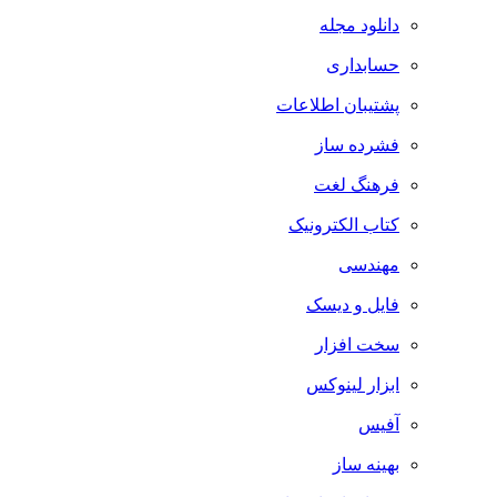
دانلود مجله
حسابداری
پشتیبان اطلاعات
فشرده ساز
فرهنگ لغت
کتاب الکترونیک
مهندسی
فایل و دیسک
سخت افزار
ابزار لینوکس
آفیس
بهینه ساز