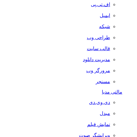
اف.تی.پی
ایمیل
شبکه
طراحی وب
قالب سایت
مدیریت دانلود
مرورگر وب
مسنجر
مالتی مدیا
دی.وی.دی
مبدل
نمایش فیلم
ویرایشگر صوت