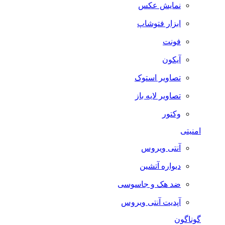
نمایش عکس
ابزار فتوشاپ
فونت
آیکون
تصاویر استوک
تصاویر لایه باز
وکتور
امنیتی
آنتی ویروس
دیواره آتشین
ضد هک و جاسوسی
آپدیت آنتی ویروس
گوناگون