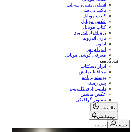
اسکرین سیور موبایل
پاکت پی سی
کلیپ موبایل
عکس موبایل
کتاب موبایل
نرم افزار اندروید
بازی اندروید
آیفون
اس ام اس
معرفی گوشی موبایل
سرگرمی
ابزار دسکتاپ
محافظ نمایش
پوسته برنامه
پس زمینه
دانلود بازی کامپیوتر
عکس ماشین
تصاویر گرافیکی
حالت شب
نوتیفیکیشن
جستجو