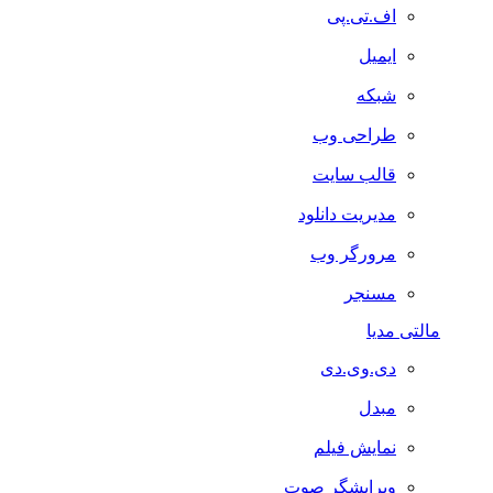
اف.تی.پی
ایمیل
شبکه
طراحی وب
قالب سایت
مدیریت دانلود
مرورگر وب
مسنجر
مالتی مدیا
دی.وی.دی
مبدل
نمایش فیلم
ویرایشگر صوت