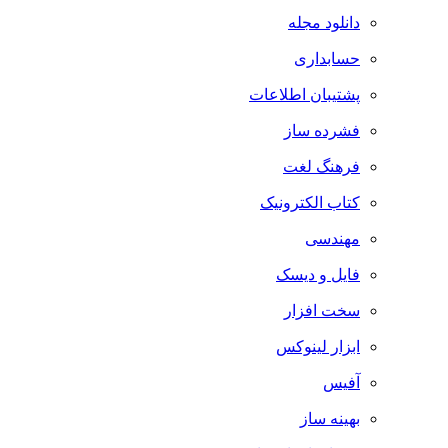
دانلود مجله
حسابداری
پشتیبان اطلاعات
فشرده ساز
فرهنگ لغت
کتاب الکترونیک
مهندسی
فایل و دیسک
سخت افزار
ابزار لینوکس
آفیس
بهینه ساز