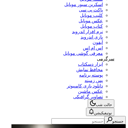
اسکرین سیور موبایل
پاکت پی سی
کلیپ موبایل
عکس موبایل
کتاب موبایل
نرم افزار اندروید
بازی اندروید
آیفون
اس ام اس
معرفی گوشی موبایل
سرگرمی
ابزار دسکتاپ
محافظ نمایش
پوسته برنامه
پس زمینه
دانلود بازی کامپیوتر
عکس ماشین
تصاویر گرافیکی
حالت شب
نوتیفیکیشن
جستجو