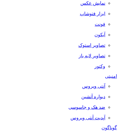
نمایش عکس
ابزار فتوشاپ
فونت
آیکون
تصاویر استوک
تصاویر لایه باز
وکتور
امنیتی
آنتی ویروس
دیواره آتشین
ضد هک و جاسوسی
آپدیت آنتی ویروس
گوناگون