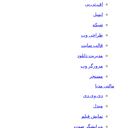
اف.تی.پی
ایمیل
شبکه
طراحی وب
قالب سایت
مدیریت دانلود
مرورگر وب
مسنجر
مالتی مدیا
دی.وی.دی
مبدل
نمایش فیلم
ویرایشگر صوت