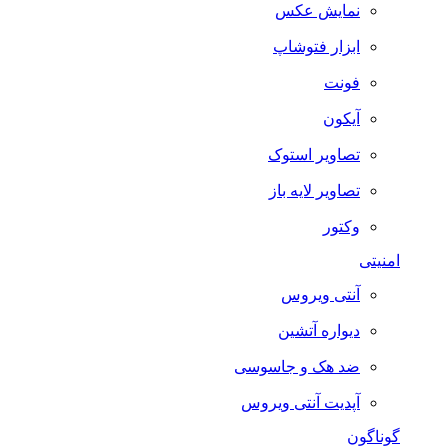
نمایش عکس
ابزار فتوشاپ
فونت
آیکون
تصاویر استوک
تصاویر لایه باز
وکتور
امنیتی
آنتی ویروس
دیواره آتشین
ضد هک و جاسوسی
آپدیت آنتی ویروس
گوناگون