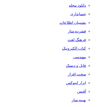
دانلود مجله
حسابداری
پشتیبان اطلاعات
فشرده ساز
فرهنگ لغت
کتاب الکترونیک
مهندسی
فایل و دیسک
سخت افزار
ابزار لینوکس
آفیس
بهینه ساز