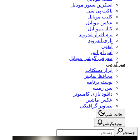
اسکرین سیور موبایل
پاکت پی سی
کلیپ موبایل
عکس موبایل
کتاب موبایل
نرم افزار اندروید
بازی اندروید
آیفون
اس ام اس
معرفی گوشی موبایل
سرگرمی
ابزار دسکتاپ
محافظ نمایش
پوسته برنامه
پس زمینه
دانلود بازی کامپیوتر
عکس ماشین
تصاویر گرافیکی
حالت شب
نوتیفیکیشن
جستجو