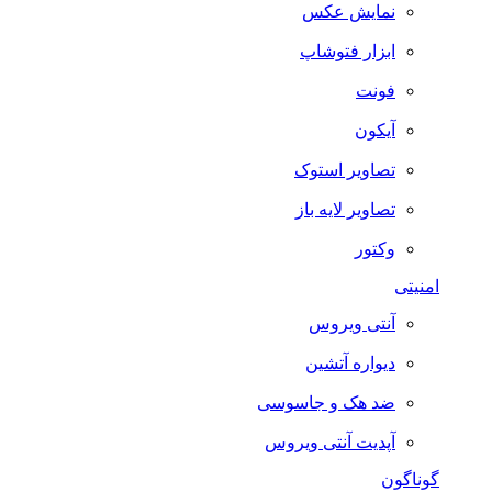
نمایش عکس
ابزار فتوشاپ
فونت
آیکون
تصاویر استوک
تصاویر لایه باز
وکتور
امنیتی
آنتی ویروس
دیواره آتشین
ضد هک و جاسوسی
آپدیت آنتی ویروس
گوناگون