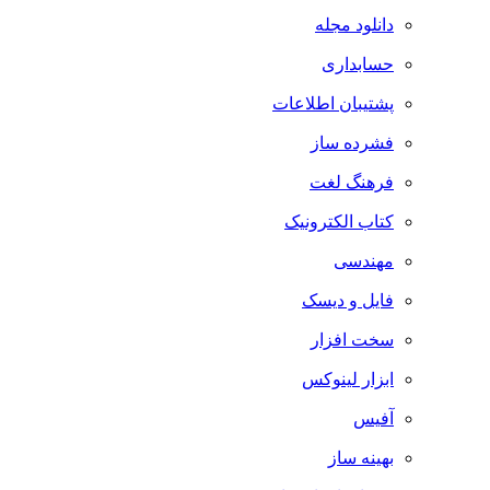
دانلود مجله
حسابداری
پشتیبان اطلاعات
فشرده ساز
فرهنگ لغت
کتاب الکترونیک
مهندسی
فایل و دیسک
سخت افزار
ابزار لینوکس
آفیس
بهینه ساز