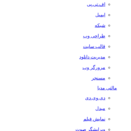
اف.تی.پی
ایمیل
شبکه
طراحی وب
قالب سایت
مدیریت دانلود
مرورگر وب
مسنجر
مالتی مدیا
دی.وی.دی
مبدل
نمایش فیلم
ویرایشگر صوت