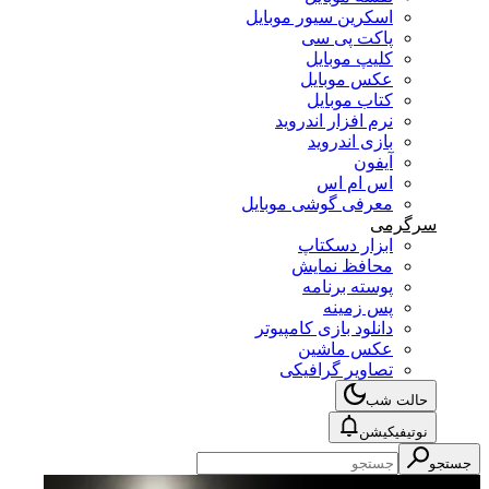
اسکرین سیور موبایل
پاکت پی سی
کلیپ موبایل
عکس موبایل
کتاب موبایل
نرم افزار اندروید
بازی اندروید
آیفون
اس ام اس
معرفی گوشی موبایل
سرگرمی
ابزار دسکتاپ
محافظ نمایش
پوسته برنامه
پس زمینه
دانلود بازی کامپیوتر
عکس ماشین
تصاویر گرافیکی
حالت شب
نوتیفیکیشن
جستجو