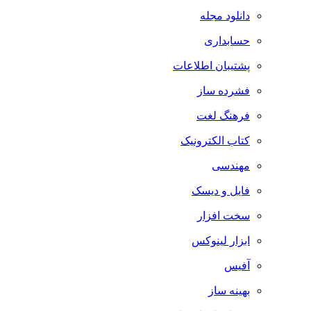
دانلود مجله
حسابداری
پشتیبان اطلاعات
فشرده ساز
فرهنگ لغت
کتاب الکترونیک
مهندسی
فایل و دیسک
سخت افزار
ابزار لینوکس
آفیس
بهینه ساز