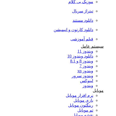
موزیک بی کلام
تیتراژ سریال
دانلود مستند
دانلود کارتون و انیمیشن
فیلم آموزشی
سیستم عامل
ویندوز 11
دانلود ویندوز 10
ویندوز 8 و 8.1
ویندوز 7
ویندوز xp
ویندوز سرور
لینوکس
ویندوز
موبایل
نرم افزار موبایل
بازی موبایل
رینگتون موبایل
تم موبایل
نقشه موبایل