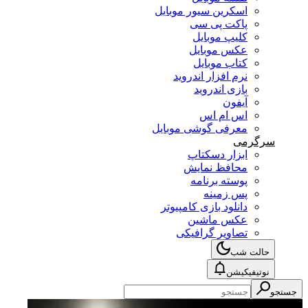
اسکرین سیور موبایل
پاکت پی سی
کلیپ موبایل
عکس موبایل
کتاب موبایل
نرم افزار اندروید
بازی اندروید
آیفون
اس ام اس
معرفی گوشی موبایل
سرگرمی
ابزار دسکتاپ
محافظ نمایش
پوسته برنامه
پس زمینه
دانلود بازی کامپیوتر
عکس ماشین
تصاویر گرافیکی
حالت شب
نوتیفیکیشن
جستجو