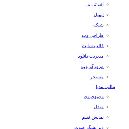
اف.تی.پی
ایمیل
شبکه
طراحی وب
قالب سایت
مدیریت دانلود
مرورگر وب
مسنجر
مالتی مدیا
دی.وی.دی
مبدل
نمایش فیلم
ویرایشگر صوت