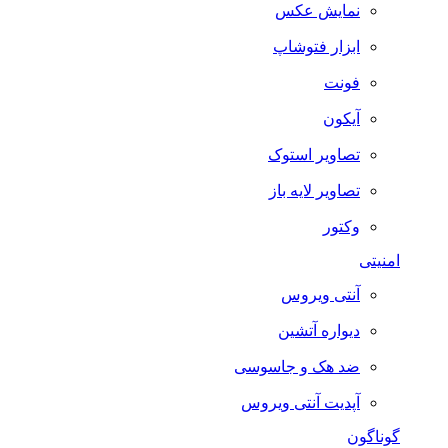
نمایش عکس
ابزار فتوشاپ
فونت
آیکون
تصاویر استوک
تصاویر لایه باز
وکتور
امنیتی
آنتی ویروس
دیواره آتشین
ضد هک و جاسوسی
آپدیت آنتی ویروس
گوناگون