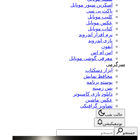
اسکرین سیور موبایل
پاکت پی سی
کلیپ موبایل
عکس موبایل
کتاب موبایل
نرم افزار اندروید
بازی اندروید
آیفون
اس ام اس
معرفی گوشی موبایل
سرگرمی
ابزار دسکتاپ
محافظ نمایش
پوسته برنامه
پس زمینه
دانلود بازی کامپیوتر
عکس ماشین
تصاویر گرافیکی
حالت شب
نوتیفیکیشن
جستجو