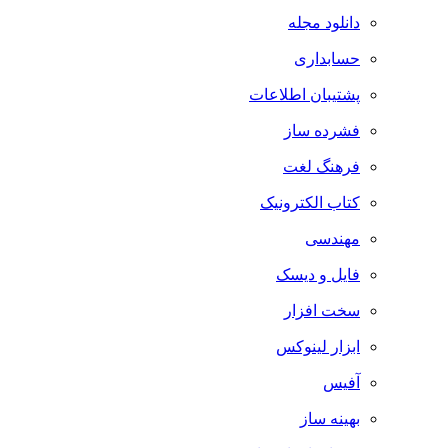
دانلود مجله
حسابداری
پشتیبان اطلاعات
فشرده ساز
فرهنگ لغت
کتاب الکترونیک
مهندسی
فایل و دیسک
سخت افزار
ابزار لینوکس
آفیس
بهینه ساز