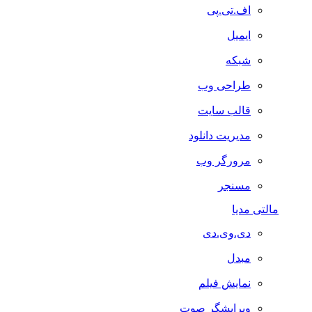
اف.تی.پی
ایمیل
شبکه
طراحی وب
قالب سایت
مدیریت دانلود
مرورگر وب
مسنجر
مالتی مدیا
دی.وی.دی
مبدل
نمایش فیلم
ویرایشگر صوت