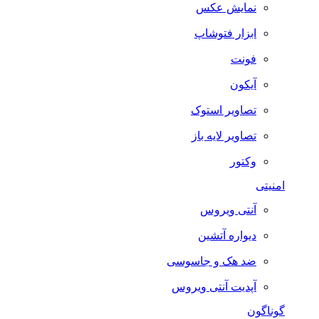
نمایش عکس
ابزار فتوشاپ
فونت
آیکون
تصاویر استوک
تصاویر لایه باز
وکتور
امنیتی
آنتی ویروس
دیواره آتشین
ضد هک و جاسوسی
آپدیت آنتی ویروس
گوناگون