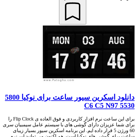
دانلود اسکرین سیور ساعت برای نوکیا 5800
5530 C6 C5 N97
برای این ساعت نرم افزار کاربردی و فوق العاده ی Flip Clock را
برای شما عزیزان دارای گوشی های با سیستم عامل سیمبیان سری
60 ورژن 5 قرار داده ایم. این برنامه اسکرین سیور بسیار زیبای
ساعت برای گوشی های نوکیا است. هم اکنون می توانید این نرم