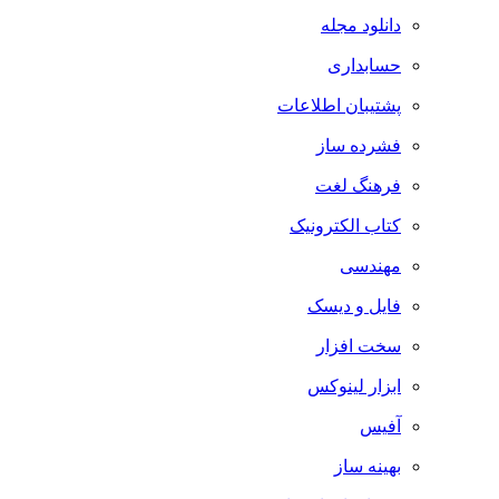
دانلود مجله
حسابداری
پشتیبان اطلاعات
فشرده ساز
فرهنگ لغت
کتاب الکترونیک
مهندسی
فایل و دیسک
سخت افزار
ابزار لینوکس
آفیس
بهینه ساز