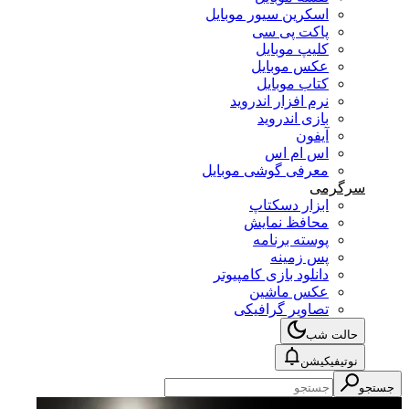
اسکرین سیور موبایل
پاکت پی سی
کلیپ موبایل
عکس موبایل
کتاب موبایل
نرم افزار اندروید
بازی اندروید
آیفون
اس ام اس
معرفی گوشی موبایل
سرگرمی
ابزار دسکتاپ
محافظ نمایش
پوسته برنامه
پس زمینه
دانلود بازی کامپیوتر
عکس ماشین
تصاویر گرافیکی
حالت شب
نوتیفیکیشن
جستجو