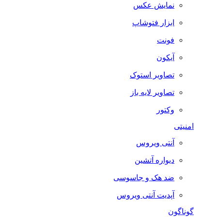
نمایش عکس
ابزار فتوشاپ
فونت
آیکون
تصاویر استوک
تصاویر لایه باز
وکتور
امنیتی
آنتی ویروس
دیواره آتشین
ضد هک و جاسوسی
آپدیت آنتی ویروس
گوناگون