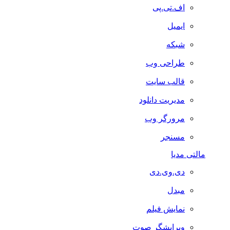
اف.تی.پی
ایمیل
شبکه
طراحی وب
قالب سایت
مدیریت دانلود
مرورگر وب
مسنجر
مالتی مدیا
دی.وی.دی
مبدل
نمایش فیلم
ویرایشگر صوت